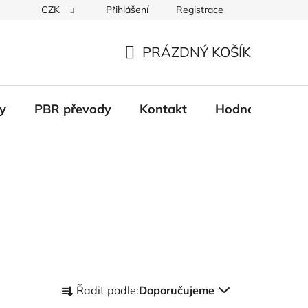
CZK
Přihlášení
Registrace
Věrnostní systém
Moje objednávka
PRÁZDNÝ KOŠÍK
NÁKUPNÍ
KOŠÍK
y
PBR převody
Kontakt
Hodnocení obc
Ř
Řadit podle:
Doporučujeme
a