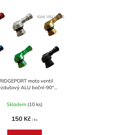
Kód:
VALV83O
RIDGEPORT moto ventil
ezdušový ALU boční-90°
průměr 8,3mm
Skladem
(10 ks)
150 Kč
/ ks