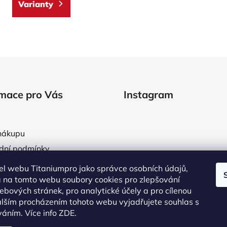
Varianty
O
v
l
á
d
rmace pro Vás
Instagram
a
c
í
p
nákupu
r
dní podmínky
v
áře obchodních podmínek
k
l webu Titaniumpro jako správce osobních údajů,
y
a osobních údajů
 na tomto webu soubory cookies pro zlepšování
v
ebových stránek, pro analytické účely a pro cílenou
tní systém
ý
lším procházením tohoto webu vyjadřujete souhlas s
objednávka
p
íváním.
Více info ZDE.
Sledovat na Instag
i