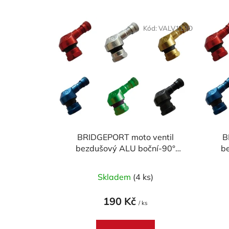
V
ý
Kód:
VALV113O
p
i
s
p
r
o
d
u
BRIDGEPORT moto ventil
B
bezdušový ALU boční-90°
b
k
průměr 11,3mm
t
Průměrné
ů
Skladem
(4 ks)
hodnocení
produktu
190 Kč
/ ks
je
5,0