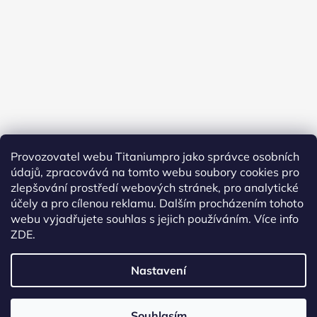
Provozovatel webu Titaniumpro jako správce osobních
údajů, zpracovává na tomto webu soubory cookies pro
Sledovat na Instagramu
zlepšování prostředí webových stránek, pro analytické
účely a pro cílenou reklamu. Dalším procházením tohoto
Facebook
webu vyjadřujete souhlas s jejich používáním.
Více info
ZDE.
Nastavení
Vytvořil Shoptet
Souhlasím