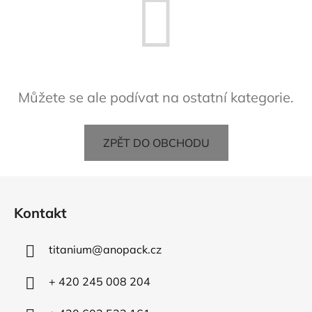
Můžete se ale podívat na ostatní kategorie.
ZPĚT DO OBCHODU
Z
á
Kontakt
p
a
titanium
@
anopack.cz
t
í
+ 420 245 008 204