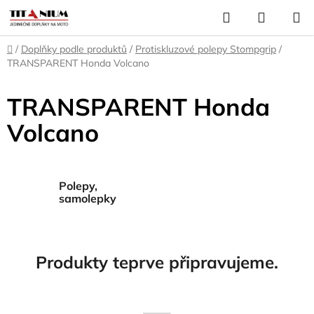
Přejít
Hledat
NÁKUP
na
KOŠÍK
obsah
Domů
/
Doplňky podle produktů
/
Protiskluzové polepy Stompgrip
/
TRANSPARENT Honda Volcano
TRANSPARENT Honda
Volcano
Polepy,
samolepky
Produkty teprve připravujeme.