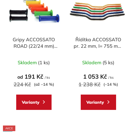
p
o
i
d
s
u
p
k
r
t
Gripy ACCOSSATO
Řídítka ACCOSSATO
o
ů
ROAD (22/24 mm)
pr. 22 mm, l= 755 mm,
d
MEDIUM (pár)
DURAL, model
u
Průměrné
Průměrné
SUPERBIKE
Skladem
(1 ks)
Skladem
(5 ks)
k
hodnocení
hodnocení
t
produktu
produktu
191 Kč
1 053 Kč
od
ů
/ ks
/ ks
je
je
224 Kč
1 238 Kč
(až –14 %)
(–14 %)
5,0
5,0
z
z
Varianty
Varianty
5
5
hvězdiček.
hvězdiček.
AKCE