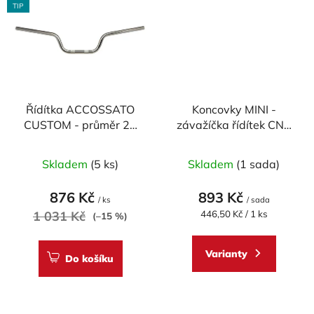
TIP
Řídítka ACCOSSATO
Koncovky MINI -
CUSTOM - průměr 22
závažíčka řídítek CNC
mm, CHROM, délka
RACING univerzální -
Průměrné
810mm
pár
Skladem
(5 ks)
Skladem
(1 sada)
hodnocení
produktu
876 Kč
893 Kč
/ ks
/ sada
je
Měrná
1 031 Kč
446,50 Kč / 1 ks
(–15 %)
cena:
5,0
z
Varianty
Do košíku
5
hvězdiček.