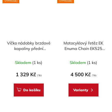
VÝPRODEJ
VÝPRODEJ
Víčko nádobky brzdové
Motocyklový řetěz EK
kapaliny přední
Enuma Chain EK525
CARBONWORLD pr.
ZVX2 120 článků ZST-
56 mm pro DUCATI -
technologie
Skladem
(1 ks)
Skladem
(1 ks)
CARBON
1 329 Kč
4 500 Kč
/ ks
/ ks
Do košíku
Varianty