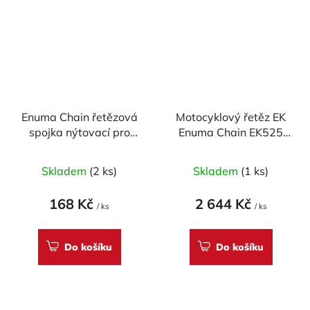
Enuma Chain řetězová
Motocyklový řetěz EK
spojka nýtovací pro
Enuma Chain EK525
řetěz EK520 SRX -
SROZ2 112 článků
zlatá
Skladem
(2 ks)
Skladem
(1 ks)
168 Kč
2 644 Kč
/ ks
/ ks
Do košíku
Do košíku