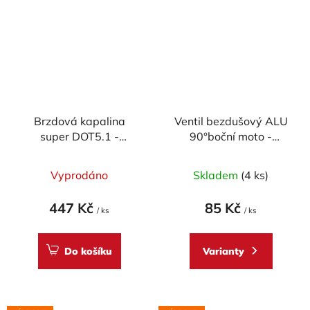
Brzdová kapalina
Ventil bezdušový ALU
super DOT5.1 -
90°boční moto -
Accossato (500ml)
průměr 8,3mm, včetně
čepičky
Vyprodáno
Skladem
(4 ks)
447 Kč
85 Kč
/ ks
/ ks
Do košíku
Varianty