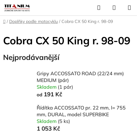
Přejít
Hledat
NÁKUP
na
KOŠÍK
obsah
Domů
/
Doplňky podle motocyklu
/
Cobra CX 50 King r. 98-09
Cobra CX 50 King r. 98-09
Nejprodávanější
Gripy ACCOSSATO ROAD (22/24 mm)
MEDIUM (pár)
Skladem
(1 pár)
191 Kč
od
Řídítka ACCOSSATO pr. 22 mm, l= 755
mm, DURAL, model SUPERBIKE
Skladem
(5 ks)
1 053 Kč