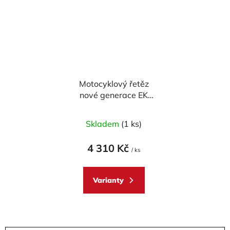
Motocyklový řetěz
nové generace EK
Enuma Chain EK525
MVXZ2 114 článků
Skladem
(1 ks)
4 310 Kč
/ ks
Varianty