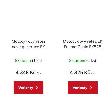
Motocyklový řetěz
Motocyklový řetěz EK
nové generace EK
Enuma Chain EK525
Enuma Chain EK525
ZVX3 110 článků ZST-
MVXZ2 124 článků
technologie
Skladem
(1 ks)
Skladem
(2 ks)
4 348 Kč
4 325 Kč
/ ks
/ ks
Varianty
Varianty