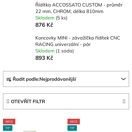
Řídítka ACCOSSATO CUSTOM - průměr
22 mm, CHROM, délka 810mm
Skladem
(5 ks)
876 Kč
Koncovky MINI - závažíčka řídítek CNC
RACING univerzální - pár
Skladem
(1 sada)
893 Kč
Ř
Řadit podle:
Nejprodávanější
a
z
e
OTEVŘÍT FILTR
n
í
V
p
AKCE
AKCE
ý
r
TIP
TIP