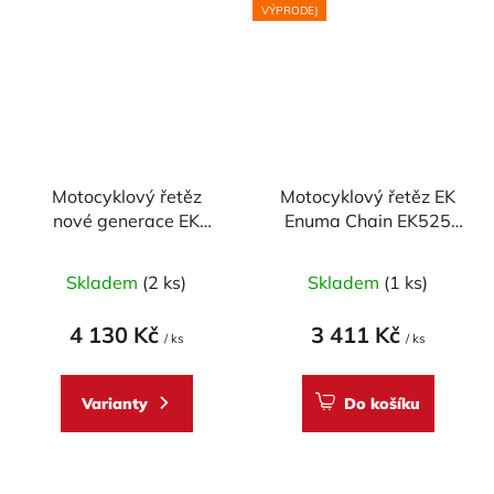
VÝPRODEJ
Motocyklový řetěz
Motocyklový řetěz EK
nové generace EK
Enuma Chain EK525
Enuma Chain EK530
SRX 120 článků
ZVX3 110 článků ZST-
Skladem
(2 ks)
Skladem
(1 ks)
technologie
4 130 Kč
3 411 Kč
/ ks
/ ks
Varianty
Do košíku