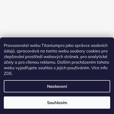
Provozovatel webu Titaniumpro jako správce osobních
údajů, zpracovává na tomto webu soubory cookies pro
Sledovat na Instagramu
zlepšování prostředí webových stránek, pro analytické
účely a pro cílenou reklamu. Dalším procházením tohoto
Facebook
webu vyjadřujete souhlas s jejich používáním.
Více info
ZDE.
Nastavení
Vytvořil Shoptet
Souhlasím
Copyright 2026
TitaniumPro
. Všechna práva
vyhrazena.