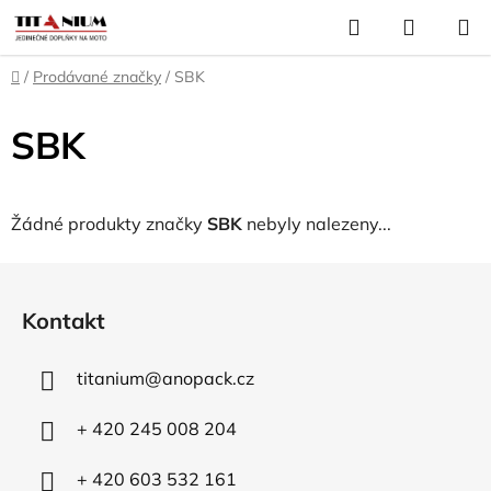
Přejít
Hledat
NÁKUP
na
KOŠÍK
obsah
Domů
/
Prodávané značky
/
SBK
SBK
Žádné produkty značky
SBK
nebyly nalezeny...
Z
á
Kontakt
p
a
titanium
@
anopack.cz
t
í
+ 420 245 008 204
+ 420 603 532 161