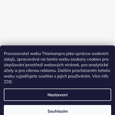
Provozovatel webu Titaniumpro jako správce osobních
údajů, zpracovává na tomto webu soubory cookies pro
Sledovat na Instagramu
zlepšování prostředí webových stránek, pro analytické
účely a pro cílenou reklamu. Dalším procházením tohoto
Facebook
webu vyjadřujete souhlas s jejich používáním.
Více info
ZDE.
Nastavení
Vytvořil Shoptet
Souhlasím
Copyright 2026
TitaniumPro
. Všechna práva