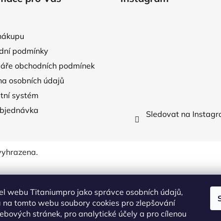
nákupu
dní podmínky
áře obchodních podmínek
a osobních údajů
tní systém
objednávka
Sledovat na Instag
vyhrazena.
l webu Titaniumpro jako správce osobních údajů,
 na tomto webu soubory cookies pro zlepšování
ebových stránek, pro analytické účely a pro cílenou