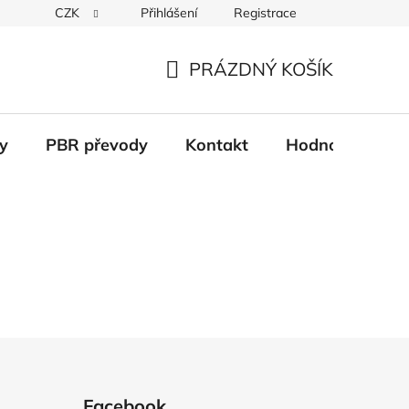
CZK
Přihlášení
Registrace
Věrnostní systém
Moje objednávka
PRÁZDNÝ KOŠÍK
NÁKUPNÍ
KOŠÍK
y
PBR převody
Kontakt
Hodnocení obc
Facebook