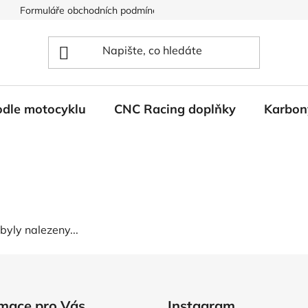
Formuláře obchodních podmínek
Ochrana osobních údajů
odle motocyklu
CNC Racing doplňky
Karbon
byly nalezeny...
rmace pro Vás
Instagram