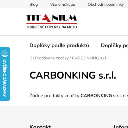
Přejít
Blog
Vše o nákupu
Obchodní podmínky
na
obsah
Doplňky podle produktů
Doplňky p
Domů
/
Prodávané značky
/
CARBONKING s.r.l.
CARBONKING s.r.l.
Žádné produkty značky
CARBONKING s.r.l.
ne
Z
á
Kontakt
Info