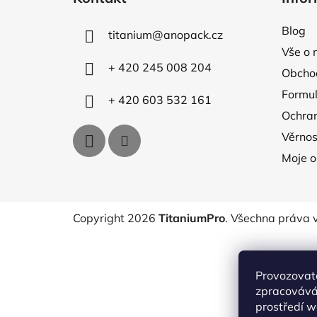
p
a
Blog
titanium
@
anopack.cz
t
Vše o 
í
+ 420 245 008 204
Obcho
Formul
+ 420 603 532 161
Ochran
Věrnos
Moje 
Copyright 2026
TitaniumPro
. Všechna práva 
Provozovate
zpracovává
prostředí w