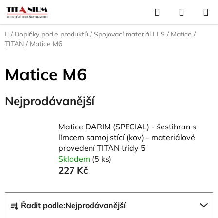
Přejít
Hledat
NÁKUP
na
KOŠÍK
obsah
Domů
/
Doplňky podle produktů
/
Spojovací materiál LLS
/
Matice
/
TITAN
/
Matice M6
Matice M6
Nejprodávanější
Matice DARIM (SPECIAL) - šestihran s
límcem samojistící (kov) - materiálové
provedení TITAN třídy 5
Skladem
(5 ks)
227 Kč
Ř
Řadit podle:
Nejprodávanější
a