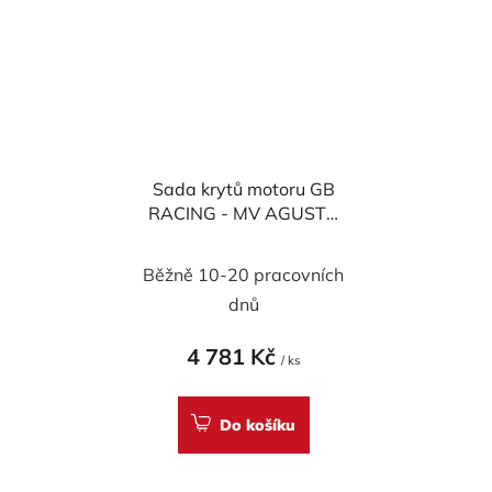
Sada krytů motoru GB
RACING - MV AGUSTA
F3 (675) 2012-2021
Běžně 10-20 pracovních
dnů
4 781 Kč
/ ks
Do košíku