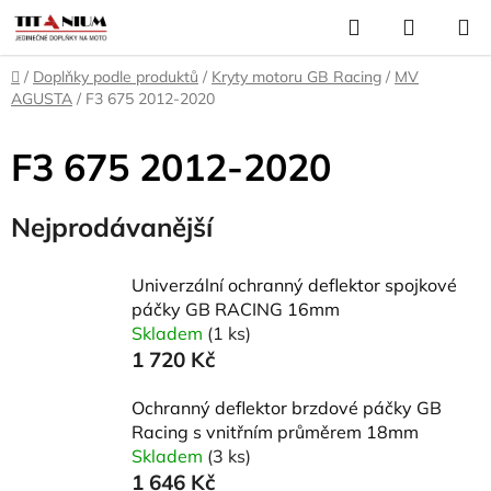
Přejít
Hledat
NÁKUP
na
KOŠÍK
obsah
Domů
/
Doplňky podle produktů
/
Kryty motoru GB Racing
/
MV
AGUSTA
/
F3 675 2012-2020
F3 675 2012-2020
Nejprodávanější
Univerzální ochranný deflektor spojkové
páčky GB RACING 16mm
Skladem
(1 ks)
1 720 Kč
Ochranný deflektor brzdové páčky GB
Racing s vnitřním průměrem 18mm
Skladem
(3 ks)
1 646 Kč