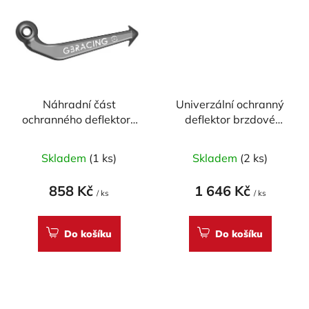
Náhradní část
Univerzální ochranný
ochranného deflektoru
deflektor brzdové
brzdové páčky GB
páčky GB RACING 16-
Racing
17mm
Skladem
(1 ks)
Skladem
(2 ks)
858 Kč
1 646 Kč
/ ks
/ ks
Do košíku
Do košíku