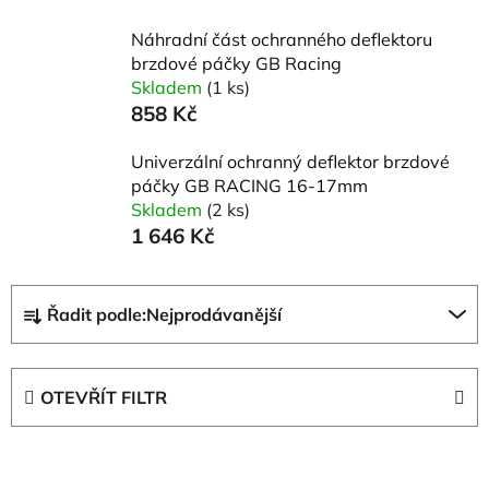
Náhradní část ochranného deflektoru
brzdové páčky GB Racing
Skladem
(1 ks)
858 Kč
Univerzální ochranný deflektor brzdové
páčky GB RACING 16-17mm
Skladem
(2 ks)
1 646 Kč
Ř
Řadit podle:
Nejprodávanější
a
z
e
OTEVŘÍT FILTR
n
í
V
p