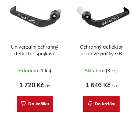
ý
r
p
o
i
d
s
u
p
k
r
t
Univerzální ochranný
Ochranný deflektor
o
ů
deflektor spojkové
brzdové páčky GB
d
páčky GB RACING
Racing s vnitřním
u
16mm
průměrem 18mm
Skladem
(1 ks)
Skladem
(3 ks)
k
t
1 720 Kč
1 646 Kč
ů
/ ks
/ ks
Do košíku
Do košíku