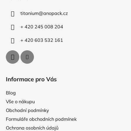
p
p
r
a
v
titanium
@
anopack.cz
t
k
í
y
+ 420 245 008 204
v
ý
+ 420 603 532 161
p
i
s
u
Informace pro Vás
Blog
Vše o nákupu
Obchodní podmínky
Formuláře obchodních podmínek
Ochrana osobních údajů