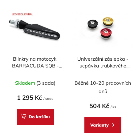
V
p
ý
r
p
o
i
d
s
u
p
k
r
t
Blinkry na motocykl
Univerzální záslepka -
o
ů
BARRACUDA SQB -
ucpávka trubkového
d
SEQUENTIAL FLOW
rámu CNC RACING
u
LED
32,5 mm
Skladem
(3 sada)
Běžně 10-20 pracovních
k
t
dnů
1 295 Kč
ů
/ sada
504 Kč
/ ks
Do košíku
Varianty