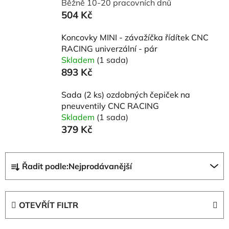
Běžně 10-20 pracovních dnů
504 Kč
Koncovky MINI - závažíčka řídítek CNC
RACING univerzální - pár
Skladem
(1 sada)
893 Kč
Sada (2 ks) ozdobných čepiček na
pneuventily CNC RACING
Skladem
(1 sada)
379 Kč
Ř
Řadit podle:
Nejprodávanější
a
z
e
OTEVŘÍT FILTR
n
í