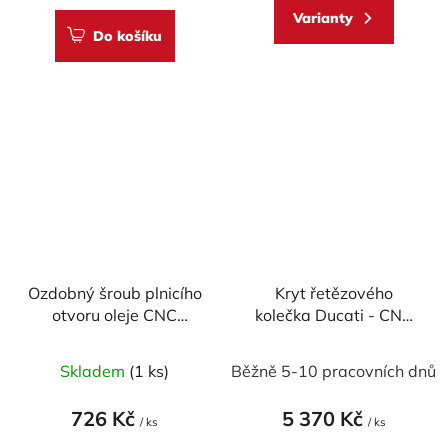
Varianty
Do košíku
Ozdobný šroub plnicího
Kryt řetězového
otvoru oleje CNC
kolečka Ducati - CNC
RACING - M20x2,5
Racing
Průměrné
mm (design CORSE)
Skladem
(1 ks)
Běžně 5-10 pracovních dnů
hodnocení
produktu
726 Kč
5 370 Kč
/ ks
/ ks
je