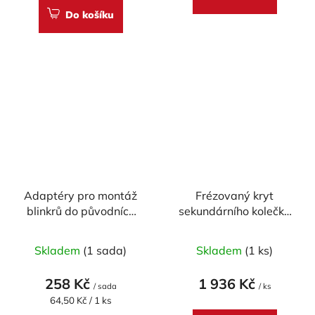
Do košíku
Adaptéry pro montáž
Frézovaný kryt
blinkrů do původních
sekundárního kolečka
otvorů v kapotáži M10
CNC RACING pro
pro Ducati Scrambler-
DUCATI
Skladem
(1 sada)
Skladem
(1 ks)
CNC Racing
258 Kč
1 936 Kč
/ sada
/ ks
Měrná
64,50 Kč / 1 ks
cena: