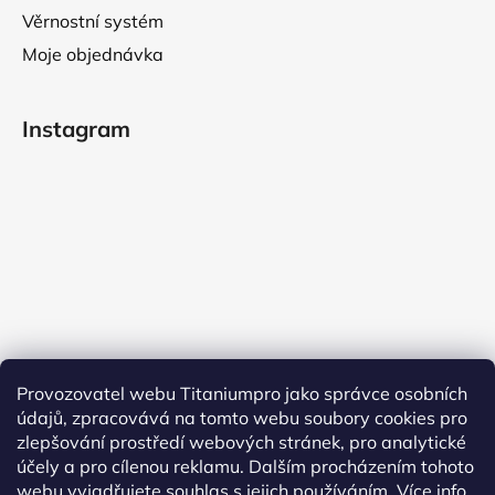
Věrnostní systém
Moje objednávka
Instagram
Provozovatel webu Titaniumpro jako správce osobních
údajů, zpracovává na tomto webu soubory cookies pro
Sledovat na Instagramu
zlepšování prostředí webových stránek, pro analytické
účely a pro cílenou reklamu. Dalším procházením tohoto
Facebook
webu vyjadřujete souhlas s jejich používáním.
Více info