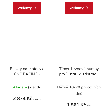
5,0
Varianty
Varianty
z
5
hvězdiček.
Blinkry na motocykl
Třmen brzdové pumpy
CNC RACING -
pro Ducati Multistrada
SEQUENTIAL WING -
V4 - Multistrada V2
homologované
MY2025 - levotočivý
Skladem
(2 sada)
Běžně 10-20 pracovních
dnů
2 874 Kč
/ sada
1 861 Kč
/ ks