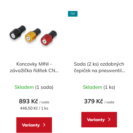
TIP
Koncovky MINI -
Sada (2 ks) ozdobných
závažíčka řídítek CNC
čepiček na pneuventily
RACING univerzální -
CNC RACING
Průměrné
pár
Skladem
(1 sada)
Skladem
(1 ks)
hodnocení
produktu
893 Kč
379 Kč
/ sada
/ sada
je
Měrná
446,50 Kč / 1 ks
cena:
5,0
Varianty
z
Varianty
5