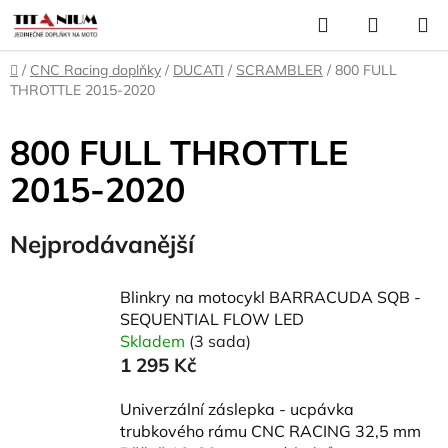
Přejít
Hledat
NÁKUP
na
KOŠÍK
obsah
Domů
/
CNC Racing doplňky
/
DUCATI
/
SCRAMBLER
/
800 FULL
THROTTLE 2015-2020
800 FULL THROTTLE
2015-2020
Nejprodávanější
Blinkry na motocykl BARRACUDA SQB -
SEQUENTIAL FLOW LED
Skladem
(3 sada)
1 295 Kč
Univerzální záslepka - ucpávka
trubkového rámu CNC RACING 32,5 mm