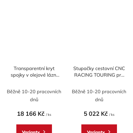
hvězdiček.
Transparentní kryt
Stupačky cestovní CNC
spojky v olejové lázni
RACING TOURING pro
CNC Racing BICOLOR
spolujezdce - pár
pro Ducati
Běžně 10-20 pracovních
Běžně 10-20 pracovních
dnů
dnů
18 166 Kč
5 022 Kč
/ ks
/ ks
Varianty
Varianty