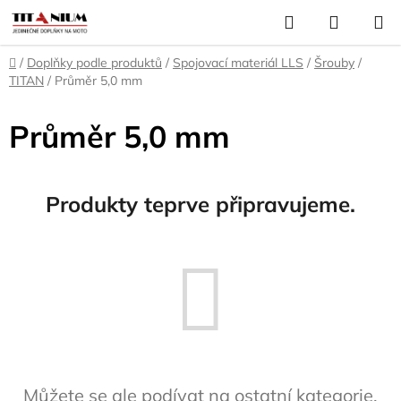
Přejít
Hledat
NÁKUP
na
KOŠÍK
obsah
Domů
/
Doplňky podle produktů
/
Spojovací materiál LLS
/
Šrouby
/
TITAN
/
Průměr 5,0 mm
Průměr 5,0 mm
Produkty teprve připravujeme.
Můžete se ale podívat na ostatní kategorie.