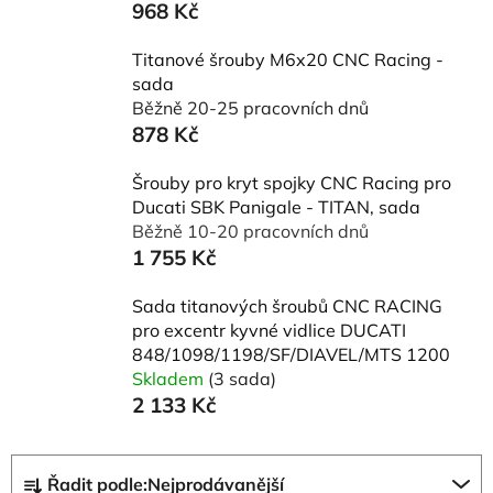
968 Kč
Titanové šrouby M6x20 CNC Racing -
sada
Běžně 20-25 pracovních dnů
878 Kč
Šrouby pro kryt spojky CNC Racing pro
Ducati SBK Panigale - TITAN, sada
Běžně 10-20 pracovních dnů
1 755 Kč
Sada titanových šroubů CNC RACING
pro excentr kyvné vidlice DUCATI
848/1098/1198/SF/DIAVEL/MTS 1200
Skladem
(3 sada)
2 133 Kč
Ř
Řadit podle:
Nejprodávanější