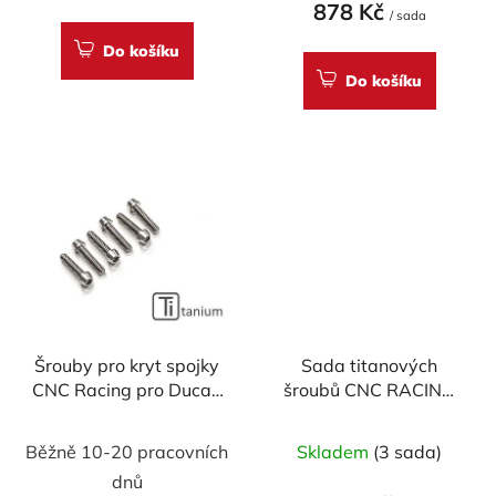
878 Kč
/ sada
Do košíku
Do košíku
Šrouby pro kryt spojky
Sada titanových
CNC Racing pro Ducati
šroubů CNC RACING
SBK Panigale - TITAN,
pro excentr kyvné
sada
vidlice DUCATI
Běžně 10-20 pracovních
Skladem
(3 sada)
848/1098/1198/SF/DIAVE
dnů
1200