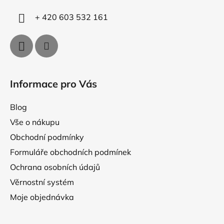
v
+ 420 603 532 161
k
y
v
ý
p
i
Informace pro Vás
s
u
Blog
Vše o nákupu
Obchodní podmínky
Formuláře obchodních podmínek
Ochrana osobních údajů
Věrnostní systém
Moje objednávka