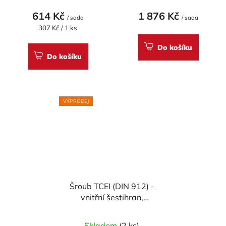
614 Kč
1 876 Kč
/ sada
/ sada
Měrná
307 Kč / 1 ks
cena:
Do košíku
Do košíku
VÝPRODEJ
Šroub TCEI (DIN 912) -
vnitřní šestihran,
válcová hlava,
materiálové provedení
Skladem
(2 ks)