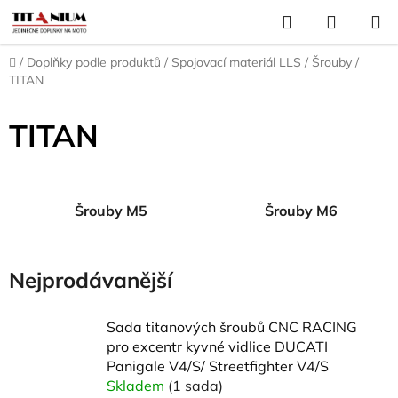
Přejít
Hledat
NÁKUP
na
KOŠÍK
obsah
Domů
/
Doplňky podle produktů
/
Spojovací materiál LLS
/
Šrouby
/
TITAN
TITAN
Šrouby M5
Šrouby M6
Nejprodávanější
Sada titanových šroubů CNC RACING
pro excentr kyvné vidlice DUCATI
Panigale V4/S/ Streetfighter V4/S
Skladem
(1 sada)