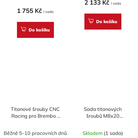
2 133 Kč
/ sada
1 755 Kč
/ sada
Do košíku
Do košíku
Titanové šrouby CNC
Sada titanových
Racing pro Brembo -
šroubů M8x20
2ks M6x20
brzdového kotouče -
CNC Racing
Běžně 5-10 pracovních dnů
Skladem
(1 sada)