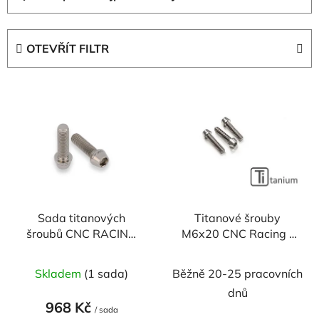
a
z
e
OTEVŘÍT FILTR
n
í
V
p
ý
r
p
o
i
d
s
u
p
k
r
t
Sada titanových
Titanové šrouby
o
ů
šroubů CNC RACING
M6x20 CNC Racing -
d
pro excentr kyvné
sada
u
vidlice DUCATI
Skladem
(1 sada)
Běžně 20-25 pracovních
k
Panigale V4/S/
t
dnů
Streetfighter V4/S
968 Kč
ů
/ sada