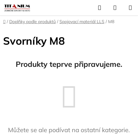
Přejít
Hledat
NÁKUP
na
KOŠÍK
obsah
Domů
/
Doplňky podle produktů
/
Spojovací materiál LLS
/
M8
Svorníky M8
Produkty teprve připravujeme.
Můžete se ale podívat na ostatní kategorie.