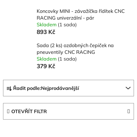
Koncovky MINI - závažíčka řídítek CNC
RACING univerzální - pár
Skladem
(1 sada)
893 Kč
Sada (2 ks) ozdobných čepiček na
pneuventily CNC RACING
Skladem
(1 sada)
379 Kč
Ř
Řadit podle:
Nejprodávanější
a
z
e
OTEVŘÍT FILTR
n
í
V
p