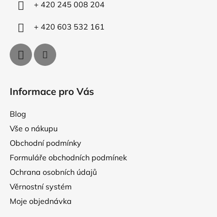
í
y
+ 420 245 008 204
v
ý
+ 420 603 532 161
p
i
s
u
Informace pro Vás
Blog
Vše o nákupu
Obchodní podmínky
Formuláře obchodních podmínek
Ochrana osobních údajů
Věrnostní systém
Moje objednávka