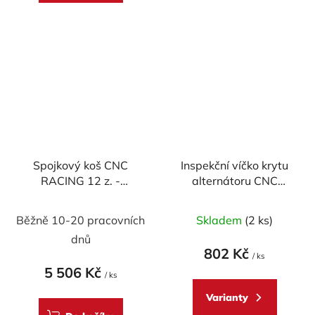
hvězdiček.
hvězdiček.
Spojkový koš CNC
Inspekční víčko krytu
RACING 12 z. -
alternátoru CNC
DUCATI
RACING pro DUCATI,
Průměrné
model SBK
Běžně 10-20 pracovních
Skladem
(2 ks)
hodnocení
dnů
produktu
802 Kč
/ ks
je
5 506 Kč
/ ks
5,0
Varianty
z