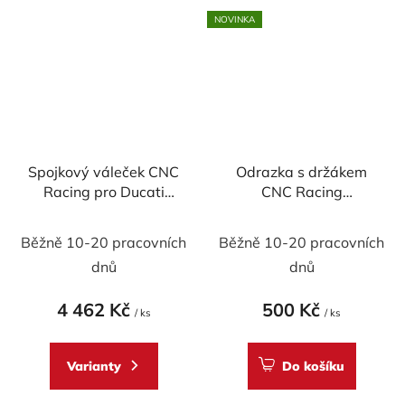
NOVINKA
Spojkový váleček CNC
Odrazka s držákem
Racing pro Ducati
CNC Racing
GEAR, průměr 30 mm
(homologovaná)
Běžně 10-20 pracovních
Běžně 10-20 pracovních
dnů
dnů
4 462 Kč
500 Kč
/ ks
/ ks
Varianty
Do košíku