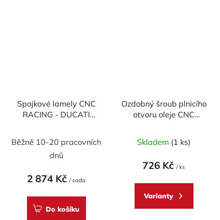
Spojkové lamely CNC
Ozdobný šroub plnicího
RACING - DUCATI
otvoru oleje CNC
Monster, Multistrada,
RACING - M20x2,5
Průměrné
Průměrné
SBK - sada ORGANIC
mm (design CORSE)
Běžně 10-20 pracovních
Skladem
(1 ks)
hodnocení
hodnocení
dnů
produktu
produktu
726 Kč
/ ks
je
je
2 874 Kč
/ sada
5,0
5,0
Varianty
z
z
Do košíku
5
5