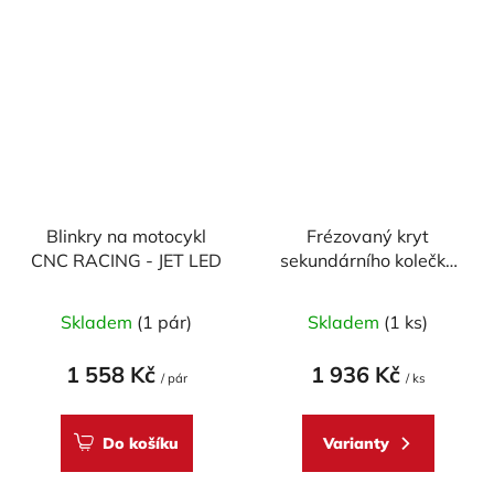
Blinkry na motocykl
Frézovaný kryt
CNC RACING - JET LED
sekundárního kolečka
CNC RACING pro
DUCATI
Skladem
(1 pár)
Skladem
(1 ks)
1 558 Kč
1 936 Kč
/ pár
/ ks
Do košíku
Varianty