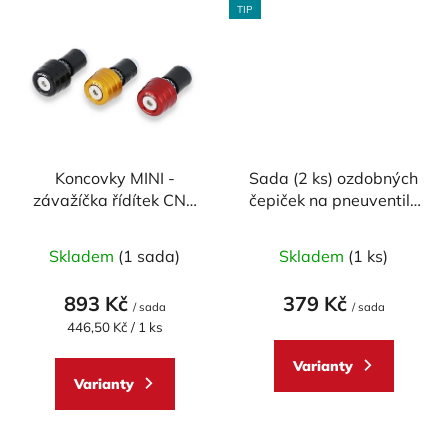
TIP
Koncovky MINI -
Sada (2 ks) ozdobných
závažíčka řídítek CNC
čepiček na pneuventily
RACING univerzální -
CNC RACING
Průměrné
pár
Skladem
(1 sada)
Skladem
(1 ks)
hodnocení
produktu
893 Kč
379 Kč
/ sada
/ sada
je
Měrná
446,50 Kč / 1 ks
cena:
5,0
Varianty
z
Varianty
5
hvězdiček.