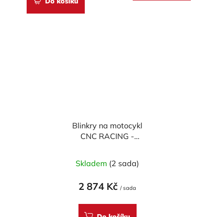
Do košíku
5
hvězdiček.
Blinkry na motocykl
CNC RACING -
SEQUENTIAL WING -
homologované
Skladem
(2 sada)
2 874 Kč
/ sada
Do košíku