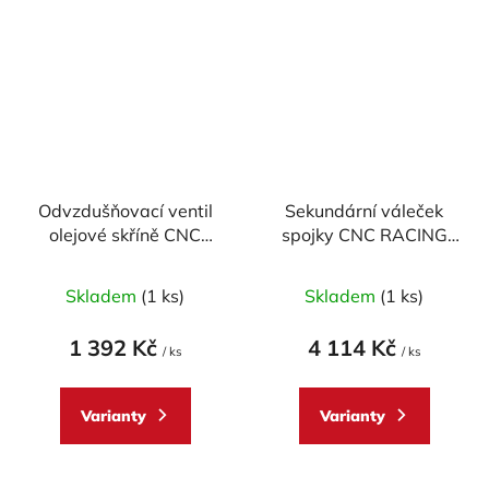
Odvzdušňovací ventil
Sekundární váleček
olejové skříně CNC
spojky CNC RACING
RACING pro DUCATI
pro DUCATI, průměr 30
Průměrné
model "CORSE"
mm
Skladem
(1 ks)
Skladem
(1 ks)
hodnocení
produktu
1 392 Kč
4 114 Kč
/ ks
/ ks
je
5,0
Varianty
Varianty
z
5
hvězdiček.