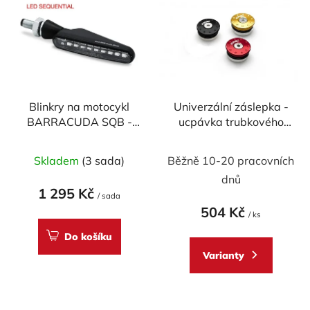
ý
r
p
o
i
d
s
u
p
k
r
t
Blinkry na motocykl
Univerzální záslepka -
o
ů
BARRACUDA SQB -
ucpávka trubkového
d
SEQUENTIAL FLOW
rámu CNC RACING
u
LED
32,5 mm
Skladem
(3 sada)
Běžně 10-20 pracovních
k
t
dnů
1 295 Kč
ů
/ sada
504 Kč
/ ks
Do košíku
Varianty