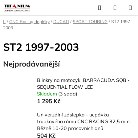
Přejít
Hledat
NÁKUP
na
KOŠÍK
obsah
Domů
/
CNC Racing doplňky
/
DUCATI
/
SPORT TOURING
/
ST2 1997-
2003
ST2 1997-2003
Nejprodávanější
Blinkry na motocykl BARRACUDA SQB -
SEQUENTIAL FLOW LED
Skladem
(3 sada)
1 295 Kč
Univerzální záslepka - ucpávka
trubkového rámu CNC RACING 32,5 mm
Běžně 10-20 pracovních dnů
504 Kč