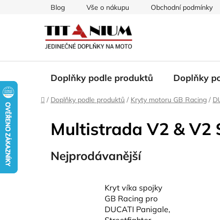
Přejít
Blog
Vše o nákupu
Obchodní podmínky
na
obsah
Doplňky podle produktů
Doplňky p
Domů
/
Doplňky podle produktů
/
Kryty motoru GB Racing
/
D
Multistrada V2 & V2
Nejprodávanější
Kryt víka spojky
GB Racing pro
DUCATI Panigale,
Streetfighter,