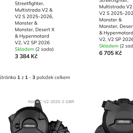
Streetfighter,
Multistrada V2
Multistrada V2 &
V2 S 2025-202
V2 S 2025-2026,
Monster &
Monster &
Monster, Deser
Monster, Desert X
& Hypermotar
& Hypermotard
V2, V2 SP 202
V2, V2 SP 2026
Skladem
(2 sa
Skladem
(2 sada)
6 705 Kč
3 384 Kč
Stránka
1
z
1
-
3
položek celkem
V
Kód:
EC-V2-2025-2-GBR
Kód:
EC-V2-2
ý
p
s