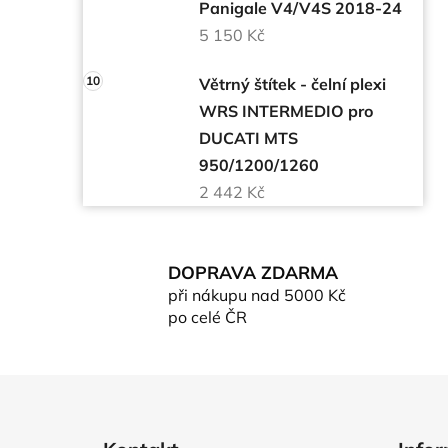
Panigale V4/V4S 2018-24
5 150 Kč
Větrný štítek - čelní plexi
WRS INTERMEDIO pro
DUCATI MTS
950/1200/1260
2 442 Kč
DOPRAVA ZDARMA
při nákupu nad 5000 Kč
po celé ČR
Z
á