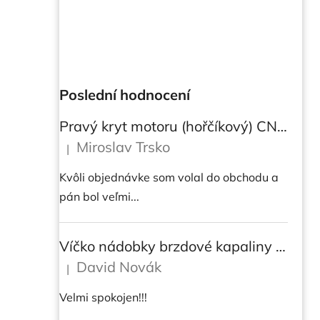
Poslední hodnocení
Pravý kryt motoru (hořčíkový) CNC RACING pro instalaci transparetního krytu spojky pro Ducati Streetfighter V4/V4S
Miroslav Trsko
|
Hodnocení produktu je 5 z 5 hvězdiček.
Kvôli objednávke som volal do obchodu a
pán bol veľmi...
Víčko nádobky brzdové kapaliny CNC Racing - BICOLOR
David Novák
|
Hodnocení produktu je 5 z 5 hvězdiček.
Velmi spokojen!!!