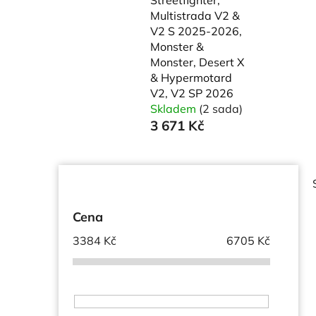
Multistrada V2 &
V2 S 2025-2026,
Monster &
Monster, Desert X
& Hypermotard
V2, V2 SP 2026
Skladem
(2 sada)
3 671 Kč
P
o
s
Cena
t
3384
Kč
6705
Kč
r
a
n
i
n