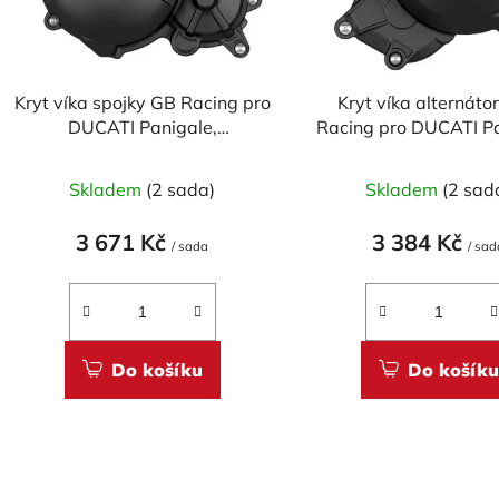
p
r
o
Kryt víka spojky GB Racing pro
Kryt víka alternáto
d
DUCATI Panigale,
Racing pro DUCATI Pa
u
Streetfighter, Multistrada V2 &
Streetfighter, Multist
k
V2 S 2025-2026, Monster &
V2 S 2025-2026, Mo
Skladem
(2 sada)
Skladem
(2 sad
t
Monster, Desert X &
Monster, Desert 
Hypermotard V2, V2 SP 2026
Hypermotard V2, V2 
ů
3 671 Kč
3 384 Kč
/ sada
/ sad
Do košíku
Do košíku
O
v