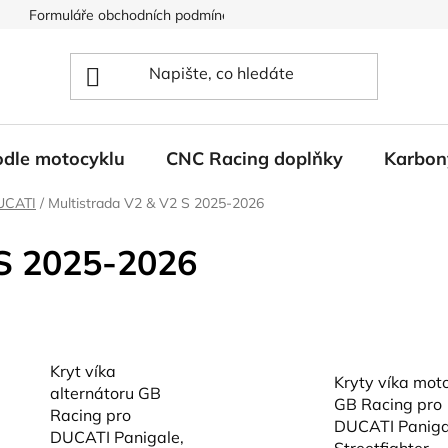
Formuláře obchodních podmínek
Ochrana osobních údajů
odle motocyklu
CNC Racing doplňky
Karbon
UCATI
/
Multistrada V2 & V2 S 2025-2026
 S 2025-2026
Kryt víka
Kryty víka mot
alternátoru GB
GB Racing pro
Racing pro
DUCATI Paniga
DUCATI Panigale,
Streetfighter,