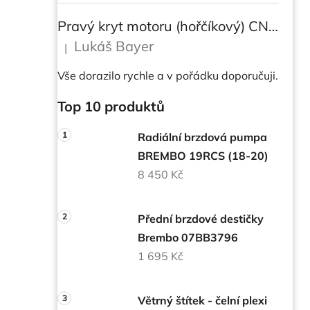
Pravý kryt motoru (hořčíkový) CNC RACING pro instalaci transparetního krytu spojky pro DUCATI Multistrada/ Diavel V4/ V4S
Lukáš Bayer
|
Hodnocení produktu je 5 z 5 hvězdiček.
Vše dorazilo rychle a v pořádku doporučuji.
Top 10 produktů
Radiální brzdová pumpa
BREMBO 19RCS (18-20)
8 450 Kč
Přední brzdové destičky
Brembo 07BB3796
1 695 Kč
Větrný štítek - čelní plexi