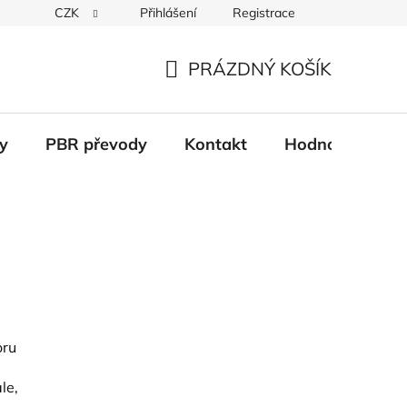
CZK
Přihlášení
Registrace
Věrnostní systém
Moje objednávka
PRÁZDNÝ KOŠÍK
NÁKUPNÍ
KOŠÍK
y
PBR převody
Kontakt
Hodnocení obc
oru
le,