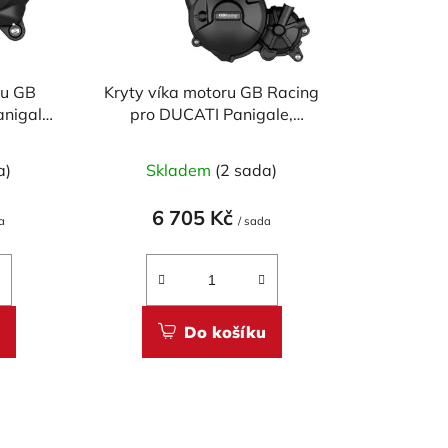
o
d
u
k
ru GB
Kryty víka motoru GB Racing
t
nigale,
pro DUCATI Panigale,
ů
rada V2 &
Streetfighter, Multistrada V2 &
nster &
V2 S 2025-2026, Monster &
a)
Skladem
(2 sada)
X &
Monster, Desert X &
SP 2026
Hypermotard V2, V2 SP 2026
6 705 Kč
a
/ sada
Do košíku