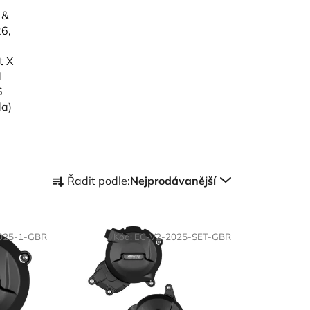
 &
6,
t X
d
6
da)
Ř
Řadit podle:
Nejprodávanější
a
z
e
025-1-GBR
Kód:
EC-V2-2025-SET-GBR
n
í
p
r