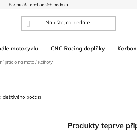
Formuláře obchodních podmínek
Ochrana osobních údajů
odle motocyklu
CNC Racing doplňky
Karbon
ní prádlo na moto
/
Kalhoty
 deštivého počasí.
Produkty teprve při