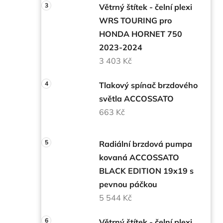
Větrný štítek - čelní plexi
WRS TOURING pro
HONDA HORNET 750
2023-2024
3 403 Kč
Tlakový spínač brzdového
světla ACCOSSATO
663 Kč
Radiální brzdová pumpa
kovaná ACCOSSATO
BLACK EDITION 19x19 s
pevnou páčkou
5 544 Kč
Větrný štítek - čelní plexi