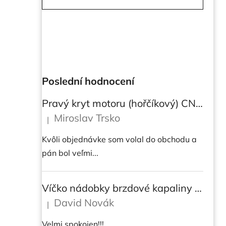
r
a
n
n
í
p
Poslední hodnocení
a
n
Pravý kryt motoru (hořčíkový) CNC RACING pro instalaci transparetního krytu spojky pro Ducati Streetfighter V4/V4S
e
Miroslav Trsko
|
Hodnocení produktu je 5 z 5 hvězdiček.
l
Kvôli objednávke som volal do obchodu a
pán bol veľmi...
Víčko nádobky brzdové kapaliny CNC Racing - BICOLOR
David Novák
|
Hodnocení produktu je 5 z 5 hvězdiček.
Velmi spokojen!!!