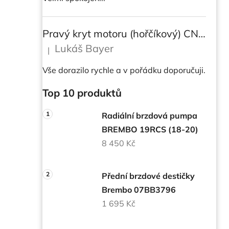
Pravý kryt motoru (hořčíkový) CNC RACING pro instalaci transparetního krytu spojky pro DUCATI Multistrada/ Diavel V4/ V4S
Lukáš Bayer
|
Hodnocení produktu je 5 z 5 hvězdiček.
Vše dorazilo rychle a v pořádku doporučuji.
Top 10 produktů
Radiální brzdová pumpa
BREMBO 19RCS (18-20)
8 450 Kč
Přední brzdové destičky
Brembo 07BB3796
1 695 Kč