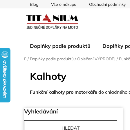
Přejít
Blog
Vše o nákupu
Obchodní podmínky
na
obsah
Doplňky podle produktů
Doplňky p
Domů
/
Doplňky podle produktů
/
Oblečení VÝPRODEJ
/
Funkč
Kalhoty
Funkční kalhoty pro motorkáře
do chladného a
P
Vyhledávání
o
s
t
HLEDAT