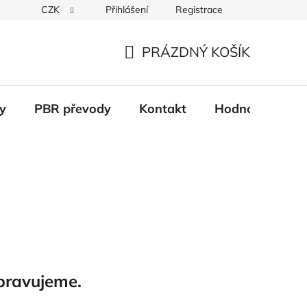
CZK
Přihlášení
Registrace
Věrnostní systém
Moje objednávka
PRÁZDNÝ KOŠÍK
NÁKUPNÍ
KOŠÍK
y
PBR převody
Kontakt
Hodnocení obc
pravujeme.