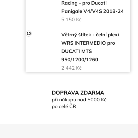
Racing - pro Ducati
Panigale V4/V4S 2018-24
5 150 Kč
Větrný štítek - čelní plexi
WRS INTERMEDIO pro
DUCATI MTS
950/1200/1260
2 442 Kč
DOPRAVA ZDARMA
při nákupu nad 5000 Kč
po celé ČR
Z