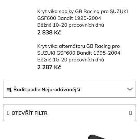
Kryt víka spojky GB Racing pro SUZUKI
GSF600 Bandit 1995-2004
Běžně 10-20 pracovních dnů
2 838 Kč
Kryt víka alternátoru GB Racing pro
SUZUKI GSF600 Bandit 1995-2004
Běžně 10-20 pracovních dnů
2 287 Kč
Ř
Řadit podle:
Nejprodávanější
a
z
e
OTEVŘÍT FILTR
n
í
V
p