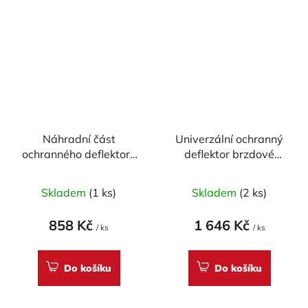
Náhradní část
Univerzální ochranný
ochranného deflektoru
deflektor brzdové
brzdové páčky GB
páčky GB RACING 16-
Racing
17mm
Skladem
(1 ks)
Skladem
(2 ks)
858 Kč
1 646 Kč
/ ks
/ ks
Do košíku
Do košíku