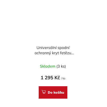
Universální spodní
ochranný kryt řetězu
(ploutvička) GB Racing
- KAWASAKI
Skladem
(3 ks)
1 295 Kč
/ ks
Do košíku