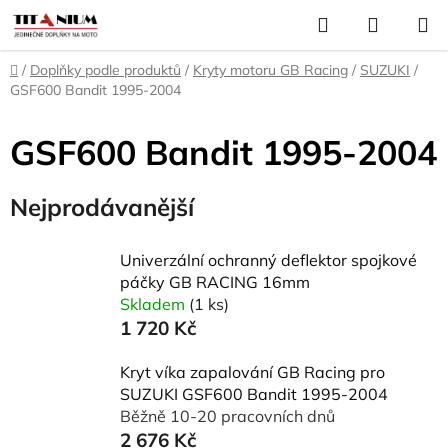
Přejít
Hledat
NÁKUP
na
KOŠÍK
obsah
Domů
/
Doplňky podle produktů
/
Kryty motoru GB Racing
/
SUZUKI
/
GSF600 Bandit 1995-2004
GSF600 Bandit 1995-2004
Nejprodávanější
Univerzální ochranný deflektor spojkové
páčky GB RACING 16mm
Skladem
(1 ks)
1 720 Kč
Kryt víka zapalování GB Racing pro
SUZUKI GSF600 Bandit 1995-2004
Běžně 10-20 pracovních dnů
2 676 Kč