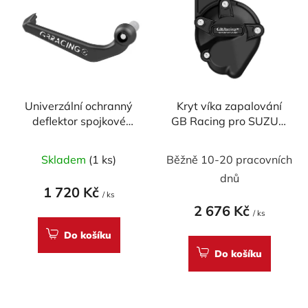
ý
r
p
o
i
d
s
u
p
k
r
t
Univerzální ochranný
Kryt víka zapalování
o
ů
deflektor spojkové
GB Racing pro SUZUKI
d
páčky GB RACING
GSF600 Bandit 1995-
u
16mm
2004
Skladem
(1 ks)
Běžně 10-20 pracovních
k
t
dnů
1 720 Kč
ů
/ ks
2 676 Kč
/ ks
Do košíku
Do košíku