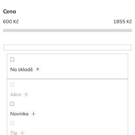
p
Cena
r
o
600
Kč
1855
Kč
d
u
k
t
ů
Na skladě
9
Akce
0
Novinka
1
Tip
0