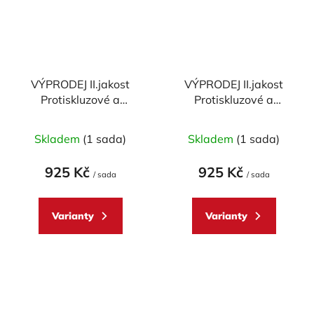
VÝPRODEJ II.jakost
VÝPRODEJ II.jakost
Protiskluzové a
Protiskluzové a
ochranné polepy
ochranné polepy
nádrže STOMPGRIP -
STOMPGRIP - 13-14
Skladem
(1 sada)
Skladem
(1 sada)
07-14 DUCATI
DUCATI
848/1098/1198/SF -
HYPERMOTARD/HYPERS
925 Kč
925 Kč
pár
/ sada
- pár
/ sada
Varianty
Varianty