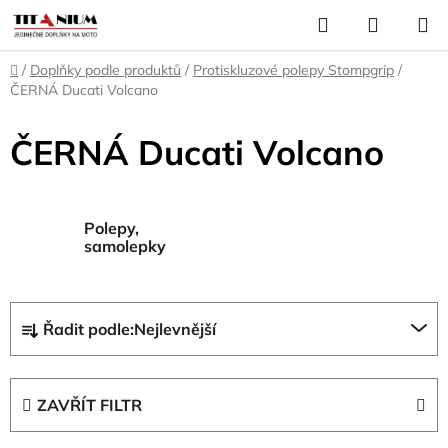
Přejít
Hledat
NÁKUP
na
KOŠÍK
obsah
Domů
/
Doplňky podle produktů
/
Protiskluzové polepy Stompgrip
/
ČERNÁ Ducati Volcano
ČERNÁ Ducati Volcano
Polepy,
samolepky
Ř
Řadit podle:
Nejlevnější
a
z
e
ZAVŘÍT FILTR
n
í