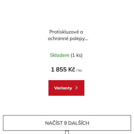
Protiskluzové a
ochranné polepy
nádrže STOMPGRIP
pro DUCATI
Skladem
(1 ks)
Hypermotard 950
2019-23
1 855 Kč
/ ks
Varianty
NAČÍST 9 DALŠÍCH
S