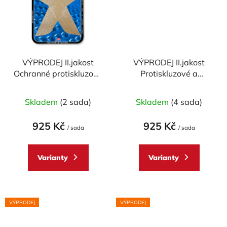
VÝPRODEJ II.jakost
VÝPRODEJ II.jakost
Ochranné protiskluzové
Protiskluzové a
polepy STOMPGRIP
ochranné polepy
pro Ducati Multistrada
nádrže STOMPGRIP -
Skladem
(2 sada)
Skladem
(4 sada)
950/ 1200/ 1260
DUCATI PANIGALE
2017-2021 profil
1199 r.12-22 Volcano
925 Kč
925 Kč
VOLCANO
/ sada
/ sada
Varianty
Varianty
VÝPRODEJ
VÝPRODEJ