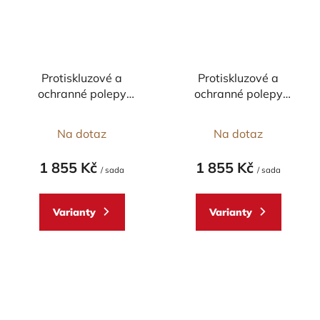
Protiskluzové a
Protiskluzové a
ochranné polepy
ochranné polepy
nádrže STOMPGRIP -
nádrže STOMPGRIP -
DUCATI 1199
DUCATI Supersport
Na dotaz
Na dotaz
PANIGALE r. 12-
2017- pár
14/899 PANIGALE/SL -
1 855 Kč
1 855 Kč
pár
/ sada
/ sada
Varianty
Varianty