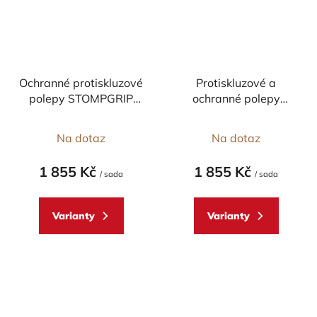
Ochranné protiskluzové
Protiskluzové a
polepy STOMPGRIP
ochranné polepy
pro Ducati Multistrada
nádrže a bočnic
950/ 1200/ 1260
STOMPGRIP - DUCATI
Na dotaz
Na dotaz
2017-2021 profil
Monster 1200/821 -
VOLCANO
pár
1 855 Kč
1 855 Kč
/ sada
/ sada
Varianty
Varianty