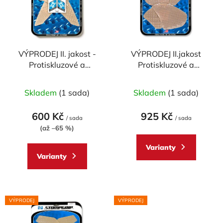
i
s
p
r
VÝPRODEJ II. jakost -
VÝPRODEJ II.jakost
o
Protiskluzové a
Protiskluzové a
d
ochranné polepy
ochranné polepy
u
STOMPGRIP - 10-14
Stompgrip pro DUCATI
Skladem
(1 sada)
Skladem
(1 sada)
k
DUCATI
Panigale/Streetfighter
t
MULTISTRADA - pár
V4/S 2018 - profil
600 Kč
925 Kč
ů
/ sada
VOLCANO
/ sada
(až –65 %)
Varianty
Varianty
VÝPRODEJ
VÝPRODEJ