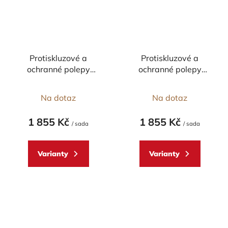
Protiskluzové a
Protiskluzové a
ochranné polepy
ochranné polepy
nádrže STOMPGRIP -
nádrže STOMPGRIP -
00-02 DUCATI
03-06 DUCATI
Na dotaz
Na dotaz
748/996/998 - pár
749/999 - pár
1 855 Kč
1 855 Kč
/ sada
/ sada
Varianty
Varianty