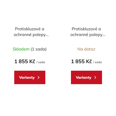
Protiskluzové a
Protiskluzové a
ochranné polepy
ochranné polepy
nádrže STOMPGRIP -
nádrže STOMPGRIP -
07-14 DUCATI
99-08 DUCATI
Skladem
(1 sada)
Na dotaz
848/1098/1198/SF -
Monster - pár
pár
1 855 Kč
1 855 Kč
/ sada
/ sada
Varianty
Varianty