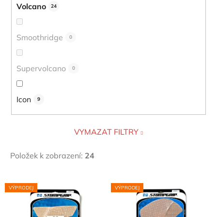
Volcano
24
Smoothridge
0
Supervolcano
0
Icon
9
VYMAZAT FILTRY
Položek k zobrazení:
24
V
VÝPRODEJ
VÝPRODEJ
ý
p