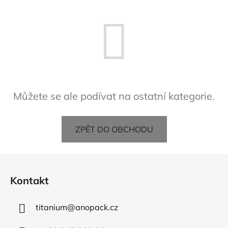
Můžete se ale podívat na ostatní kategorie.
ZPĚT DO OBCHODU
Z
á
Kontakt
p
a
titanium
@
anopack.cz
t
í