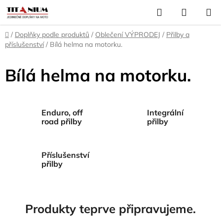
Přejít
Hledat
NÁKUP
na
KOŠÍK
obsah
Domů
/
Doplňky podle produktů
/
Oblečení VÝPRODEJ
/
Přilby a
příslušenství
/
Bílá helma na motorku.
Bílá helma na motorku.
Enduro, off
Integrální
road přilby
přilby
Příslušenství
přilby
Produkty teprve připravujeme.