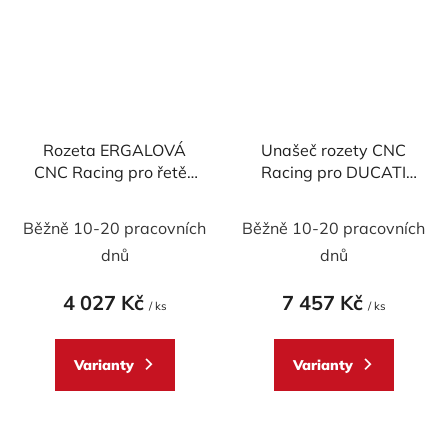
Rozeta ERGALOVÁ
Unašeč rozety CNC
CNC Racing pro řetěz
Racing pro DUCATI
525 - 49 zubů pro
DESERT X 937 22-23
DUCATI Desert X
Běžně 10-20 pracovních
Běžně 10-20 pracovních
dnů
dnů
4 027 Kč
7 457 Kč
/ ks
/ ks
Varianty
Varianty