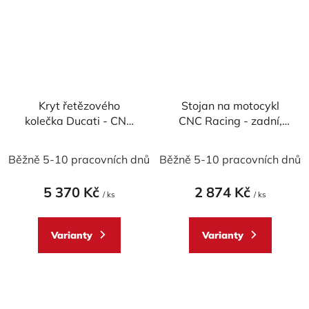
Kryt řetězového
Stojan na motocykl
kolečka Ducati - CNC
CNC Racing - zadní,
Racing
železo
Běžně 5-10 pracovních dnů
Běžně 5-10 pracovních dnů
5 370 Kč
2 874 Kč
/ ks
/ ks
Varianty
Varianty