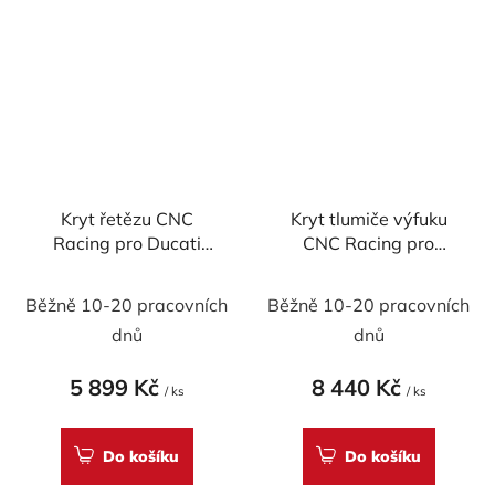
Kryt řetězu CNC
Kryt tlumiče výfuku
Racing pro Ducati
CNC Racing pro
DesertX - karbon
DUCATI DesertX -
karbon mat
Běžně 10-20 pracovních
Běžně 10-20 pracovních
dnů
dnů
5 899 Kč
8 440 Kč
/ ks
/ ks
Do košíku
Do košíku