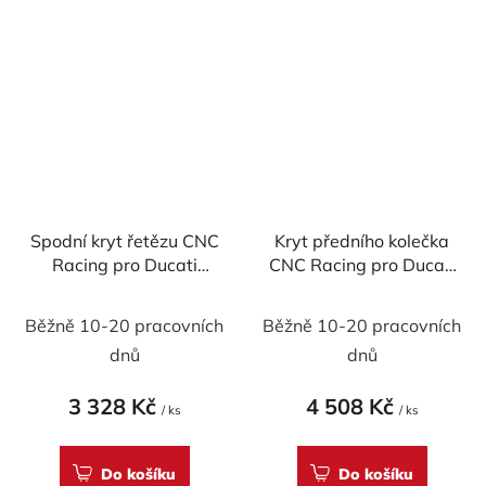
Spodní kryt řetězu CNC
Kryt předního kolečka
Racing pro Ducati
CNC Racing pro Ducati
DesertX - karbon
DesertX - karbon
Běžně 10-20 pracovních
Běžně 10-20 pracovních
dnů
dnů
3 328 Kč
4 508 Kč
/ ks
/ ks
Do košíku
Do košíku