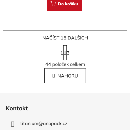
Do košíku
NAČÍST 15 DALŠÍCH
S
1
t
3
r
O
á
44
položek celkem
v
n
l
k
NAHORU
á
o
d
v
a
á
Z
c
n
á
í
í
Kontakt
p
p
r
a
v
titanium
@
anopack.cz
t
k