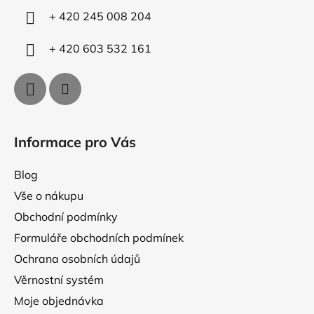
í
y
+ 420 245 008 204
v
ý
+ 420 603 532 161
p
i
s
u
Informace pro Vás
Blog
Vše o nákupu
Obchodní podmínky
Formuláře obchodních podmínek
Ochrana osobních údajů
Věrnostní systém
Moje objednávka