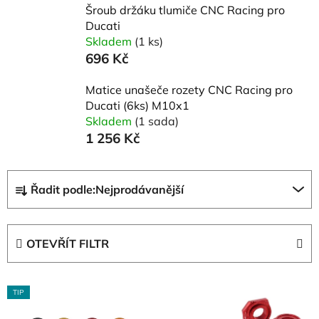
Šroub držáku tlumiče CNC Racing pro
Ducati
Skladem
(1 ks)
696 Kč
Matice unašeče rozety CNC Racing pro
Ducati (6ks) M10x1
Skladem
(1 sada)
1 256 Kč
Ř
Řadit podle:
Nejprodávanější
a
z
e
OTEVŘÍT FILTR
n
í
V
p
TIP
ý
r