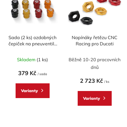
p
o
i
d
s
u
p
k
r
t
Sada (2 ks) ozdobných
Napínáky řetězu CNC
o
ů
čepiček na pneuventily
Racing pro Ducati
d
CNC RACING
u
Průměrné
Skladem
(1 ks)
Běžně 10-20 pracovních
k
hodnocení
t
dnů
produktu
379 Kč
ů
/ sada
je
2 723 Kč
/ ks
5,0
Varianty
z
Varianty
5
hvězdiček.