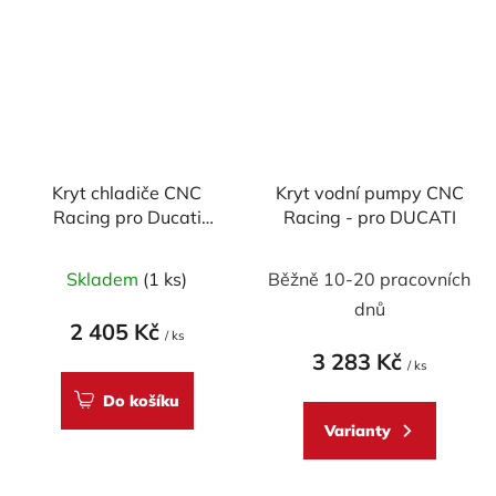
Kryt chladiče CNC
Kryt vodní pumpy CNC
Racing pro Ducati
Racing - pro DUCATI
DesertX
Skladem
(1 ks)
Běžně 10-20 pracovních
dnů
2 405 Kč
/ ks
3 283 Kč
/ ks
Do košíku
Varianty