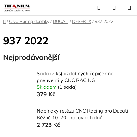
Přejít
Hledat
NÁKUP
na
KOŠÍK
obsah
Domů
/
CNC Racing doplňky
/
DUCATI
/
DESERTX
/
937 2022
937 2022
Nejprodávanější
Sada (2 ks) ozdobných čepiček na
pneuventily CNC RACING
Skladem
(1 sada)
379 Kč
Napínáky řetězu CNC Racing pro Ducati
Běžně 10-20 pracovních dnů
2 723 Kč