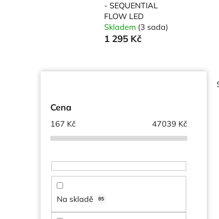
- SEQUENTIAL
FLOW LED
Skladem
(3 sada)
1 295 Kč
P
o
s
Cena
t
167
Kč
47039
Kč
r
a
i
n
n
í
p
Na skladě
85
a
n