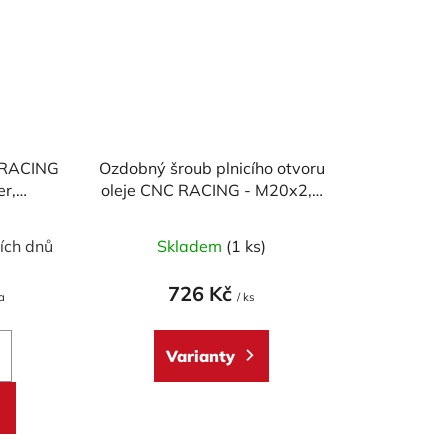
 RACING
Ozdobný šroub plnicího otvoru
r,
oleje CNC RACING - M20x2,5
 sada
mm (design CORSE)
né
Průměrné
ích dnů
Skladem
(1 ks)
ení
hodnocení
tu
produktu
726 Kč
a
/ ks
je
5,0
Varianty
z
5
ek.
hvězdiček.