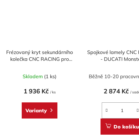
Frézovaný kryt sekundárního
Spojkové lamely CNC
kolečka CNC RACING pro
- DUCATI Monste
DUCATI
Multistrada, SBK -
Průměr
ORGANIC
Skladem
(1 ks)
Běžně 10-20 pracovn
hodnoc
produk
1 936 Kč
2 874 Kč
/ ks
/ sad
je
5,0
Varianty
z
5
Do košíku
hvězdič