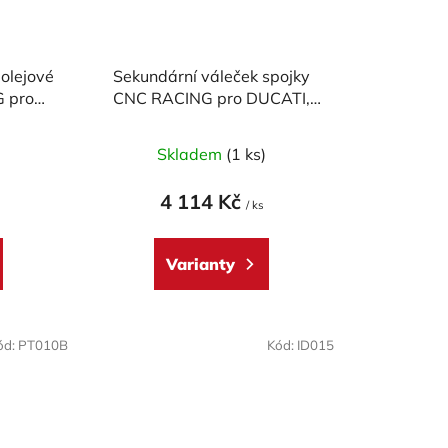
 olejové
Sekundární váleček spojky
G pro
CNC RACING pro DUCATI,
RSE"
průměr 30 mm
Průměrné
)
Skladem
(1 ks)
hodnocení
produktu
4 114 Kč
/ ks
je
5,0
Varianty
z
5
hvězdiček.
ód:
PT010B
Kód:
ID015