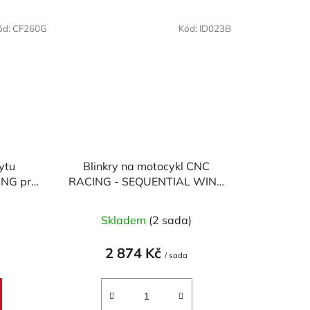
ód:
CF260G
Kód:
ID023B
rytu
Blinkry na motocykl CNC
ING pro
RACING - SEQUENTIAL WING
SBK
- homologované
)
Skladem
(2 sada)
2 874 Kč
/ sada