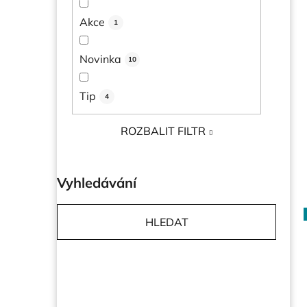
e
Akce
1
l
Novinka
10
Tip
4
ROZBALIT FILTR
Vyhledávání
HLEDAT