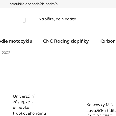
Formuláře obchodních podmínek
Ochrana osobních údajů
odle motocyklu
CNC Racing doplňky
Karbon
3-2002
Univerzální
záslepka -
Koncovky MINI 
ucpávka
závažíčka řídít
trubkového rámu
CNC RACING