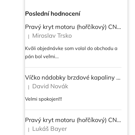
Poslední hodnocení
Pravý kryt motoru (hořčíkový) CNC RACING pro instalaci transparetního krytu spojky pro Ducati Streetfighter V4/V4S
Miroslav Trsko
|
Hodnocení produktu je 5 z 5 hvězdiček.
Kvôli objednávke som volal do obchodu a
pán bol veľmi...
Víčko nádobky brzdové kapaliny CNC Racing - BICOLOR
David Novák
|
Hodnocení produktu je 5 z 5 hvězdiček.
Velmi spokojen!!!
Pravý kryt motoru (hořčíkový) CNC RACING pro instalaci transparetního krytu spojky pro DUCATI Multistrada/ Diavel V4/ V4S
Lukáš Bayer
|
Hodnocení produktu je 5 z 5 hvězdiček.