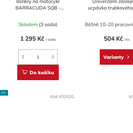
Blinkry na motocykl
Univerzální záslep
u
BARRACUDA SQB -
ucpávka trubkovéh
k
SEQUENTIAL FLOW LED
CNC RACING 32,
t
Skladem
(3 sada)
Běžně 10-20 pracovn
ů
1 295 Kč
504 Kč
/ sada
/ ks
Varianty
Do košíku
TIP
Kód:
KS252G
K