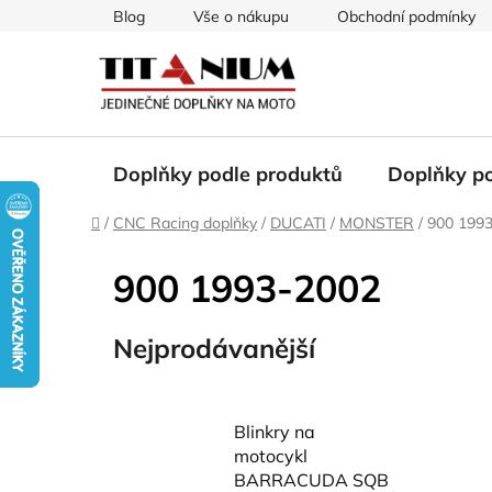
Přejít
Blog
Vše o nákupu
Obchodní podmínky
na
obsah
Doplňky podle produktů
Doplňky p
Domů
/
CNC Racing doplňky
/
DUCATI
/
MONSTER
/
900 199
900 1993-2002
Nejprodávanější
Blinkry na
motocykl
BARRACUDA SQB