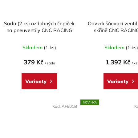
Sada (2 ks) ozdobných čepiček
Odvzdušňovací ventil
na pneuventily CNC RACING
skříně CNC RACIN
DUCATI model "CO
Průměrné
Skladem
(1 ks)
Skladem
(1 ks
hodnocení
produktu
379 Kč
1 392 Kč
/ sada
/ ks
je
5,0
Varianty
Varianty
z
5
hvězdiček.
NOVINKA
Kód:
AF501B
K