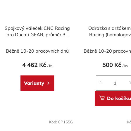
Spojkový váleček CNC Racing
Odrazka s držáke
pro Ducati GEAR, průměr 30
Racing (homologo
mm
Běžně 10-20 pracovních dnů
Běžně 10-20 pracovn
4 462 Kč
500 Kč
/ ks
/ ks
Varianty
Do košíku
Kód:
CP155G
K