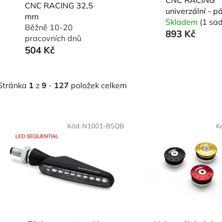
CNC RACING 32,5
univerzální - p
mm
Skladem
(1 sa
Běžně 10-20
893 Kč
pracovních dnů
504 Kč
Stránka
1
z
9
-
127
položek celkem
V
ý
Kód:
N1001-BSQB
K
p
s
p
r
o
d