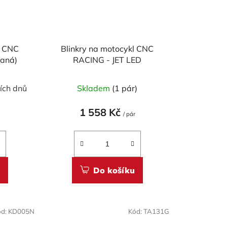
m CNC
Blinkry na motocykl CNC
vaná)
RACING - JET LED
ích dnů
Skladem
(1 pár)
1 558 Kč
/ pár
Do košíku
ód:
KD005N
Kód:
TA131G