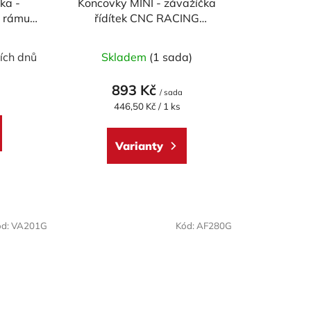
ka -
Koncovky MINI - závažíčka
t
o rámu
řídítek CNC RACING
ů
5 mm
univerzální - pár
ích dnů
Skladem
(1 sada)
893 Kč
/ sada
Měrná
446,50 Kč / 1 ks
cena:
Varianty
ód:
VA201G
Kód:
AF280G