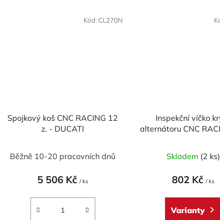
Kód:
CL270N
K
Spojkový koš CNC RACING 12
Inspekční víčko k
z. - DUCATI
alternátoru CNC RAC
DUCATI, model 
Průměrné
Běžně 10-20 pracovních dnů
Skladem
(2 ks
hodnocení
produktu
5 506 Kč
802 Kč
/ ks
/ ks
je
5,0
Varianty
z