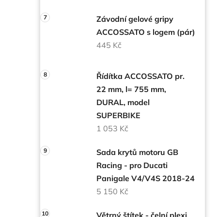
Závodní gelové gripy
ACCOSSATO s logem (pár)
445 Kč
Řídítka ACCOSSATO pr.
22 mm, l= 755 mm,
DURAL, model
SUPERBIKE
1 053 Kč
Sada krytů motoru GB
Racing - pro Ducati
Panigale V4/V4S 2018-24
5 150 Kč
Větrný štítek - čelní plexi