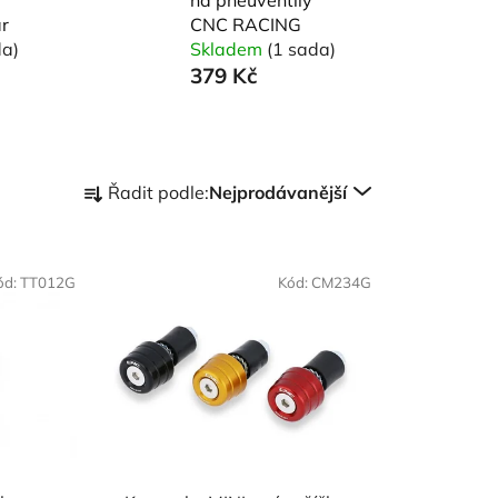
ár
CNC RACING
da)
Skladem
(1 sada)
379 Kč
Ř
Řadit podle:
Nejprodávanější
a
z
e
ód:
TT012G
Kód:
CM234G
n
í
p
r
o
d
u
k