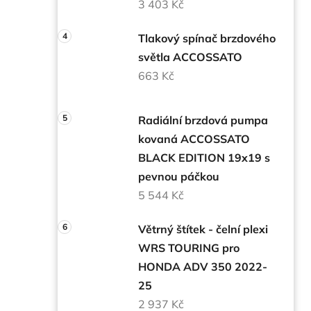
3 403 Kč
Tlakový spínač brzdového
světla ACCOSSATO
663 Kč
Radiální brzdová pumpa
kovaná ACCOSSATO
BLACK EDITION 19x19 s
pevnou páčkou
5 544 Kč
Větrný štítek - čelní plexi
WRS TOURING pro
HONDA ADV 350 2022-
25
2 937 Kč