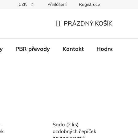
CZK
Přihlášení
Registrace
Věrnostní systém
Moje objednávka
PRÁZDNÝ KOŠÍK
NÁKUPNÍ
KOŠÍK
y
PBR převody
Kontakt
Hodnocení obc
-
Sada (2 ks)
ek
ozdobných čepiček
na pneuventily