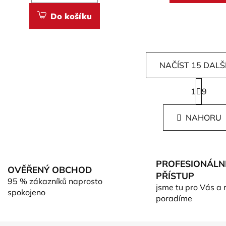
5
Do košíku
hvězdiček.
NAČÍST 15 DALŠ
S
1
t
9
O
r
v
á
l
NAHORU
n
á
k
d
o
v
a
á
c
PROFESIONÁLN
n
OVĚŘENÝ OBCHOD
í
PŘÍSTUP
í
95 % zákazníků naprosto
p
jsme tu pro Vás a 
spokojeno
r
poradíme
v
k