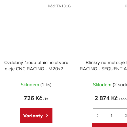
Kód:
TA131G
K
Ozdobný šroub plnicího otvoru
Blinkry na motocyk
oleje CNC RACING - M20x2,5
RACING - SEQUENTI
mm (design CORSE)
- homologovan
Průměrné
Skladem
(1 ks)
Skladem
(2 sad
hodnocení
produktu
726 Kč
2 874 Kč
/ ks
/ sad
je
5,0
Varianty
z
5