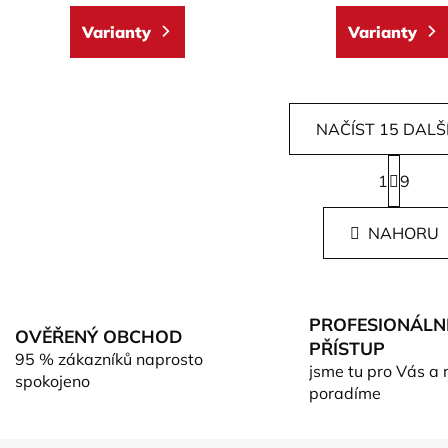
Varianty
Varianty
NAČÍST 15 DALŠ
S
1
t
9
O
r
v
á
l
NAHORU
n
á
k
d
o
v
a
á
c
PROFESIONÁLN
n
OVĚŘENÝ OBCHOD
í
PŘÍSTUP
í
95 % zákazníků naprosto
p
jsme tu pro Vás a 
spokojeno
r
poradíme
v
k