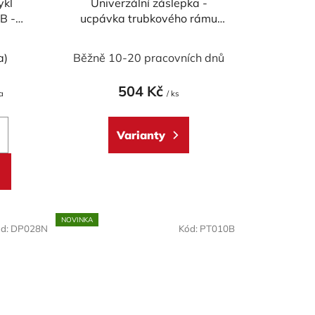
ykl
Univerzální záslepka -
t
B -
ucpávka trubkového rámu
ů
 LED
CNC RACING 32,5 mm
a)
Běžně 10-20 pracovních dnů
504 Kč
a
/ ks
Varianty
NOVINKA
d:
DP028N
Kód:
PT010B