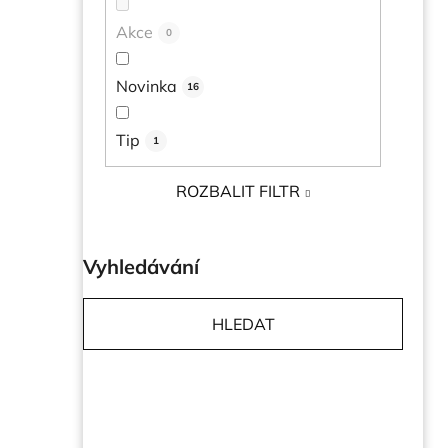
e
Akce
0
l
Novinka
16
Tip
1
ROZBALIT FILTR
Vyhledávání
HLEDAT