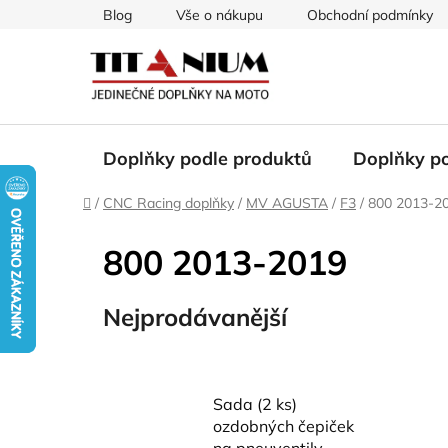
Přejít
Blog
Vše o nákupu
Obchodní podmínky
na
obsah
Doplňky podle produktů
Doplňky p
Domů
/
CNC Racing doplňky
/
MV AGUSTA
/
F3
/
800 2013-2
800 2013-2019
Nejprodávanější
Sada (2 ks)
ozdobných čepiček
na pneuventily