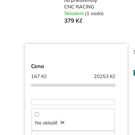
CNC RACING
Skladem
(1 sada)
379 Kč
P
o
s
Cena
t
167
Kč
20253
Kč
r
a
i
n
n
í
p
Na skladě
56
a
n