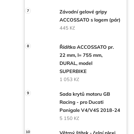
Závodní gelové gripy
ACCOSSATO s logem (pár)
445 Kč
Řídítka ACCOSSATO pr.
22 mm, l= 755 mm,
DURAL, model
SUPERBIKE
1 053 Kč
Sada krytů motoru GB
Racing - pro Ducati
Panigale V4/V4S 2018-24
5 150 Kč
Větrný štítek - čelní plexi