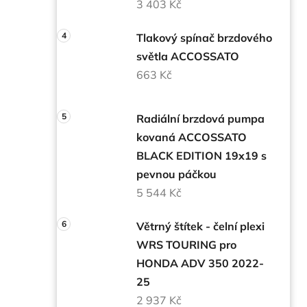
3 403 Kč
Tlakový spínač brzdového
světla ACCOSSATO
663 Kč
Radiální brzdová pumpa
kovaná ACCOSSATO
BLACK EDITION 19x19 s
pevnou páčkou
5 544 Kč
Větrný štítek - čelní plexi
WRS TOURING pro
HONDA ADV 350 2022-
25
2 937 Kč