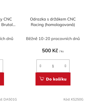
sky CNC
Odrazka s držákem CNC
 Brutale
Racing (homologovaná)
ích dnů
Běžně 10-20 pracovních dnů
500 Kč
/ ks
Do košíku
d:
DA501G
Kód:
KS250G