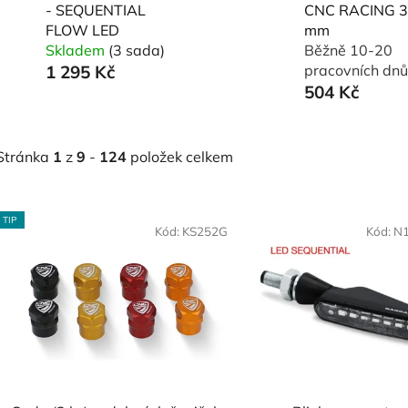
- SEQUENTIAL
CNC RACING 3
FLOW LED
mm
Skladem
(3 sada)
Běžně 10-20
1 295 Kč
pracovních dnů
504 Kč
Stránka
1
z
9
-
124
položek celkem
V
TIP
ý
Kód:
KS252G
Kód:
N
p
s
p
r
o
d