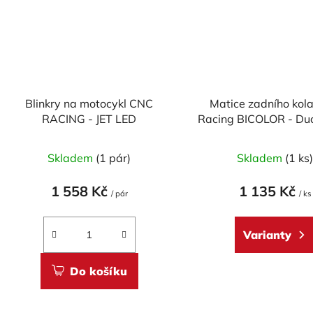
Blinkry na motocykl CNC
Matice zadního kol
RACING - JET LED
Racing BICOLOR - Duc
Agusta
Skladem
(1 pár)
Skladem
(1 ks
1 558 Kč
1 135 Kč
/ pár
/ ks
Varianty
Do košíku