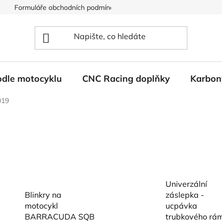
Formuláře obchodních podmínek
Ochrana osobních údajů
odle motocyklu
CNC Racing doplňky
Karbon
019
Univerzální
Blinkry na
záslepka -
motocykl
ucpávka
BARRACUDA SQB
trubkového rá