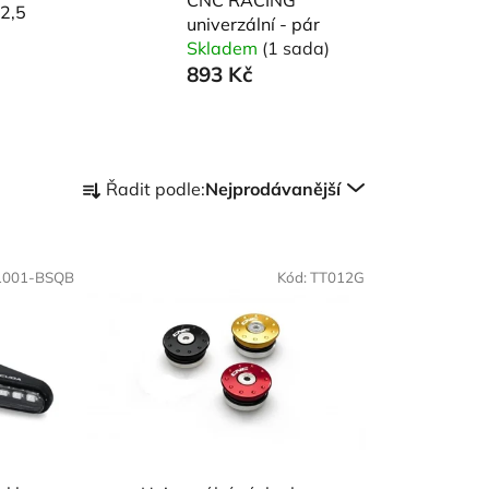
2,5
univerzální - pár
Skladem
(1 sada)
893 Kč
Ř
Řadit podle:
Nejprodávanější
a
z
e
1001-BSQB
Kód:
TT012G
n
í
p
r
o
d
u
k