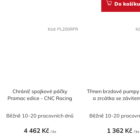
Do košíku
hvězdiček.
Kód:
PL200RPR
K
Chránič spojkové páčky
Třmen brzdové pumpy
Pramac edice - CNC Racing
a zrcátka se závite
levotočivý
Běžně 10-20 pracovních dnů
Běžně 10-20 pracovn
4 462 Kč
1 362 Kč
/ ks
/ ks