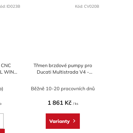
ód:
ID023B
Kód:
CV020B
l CNC
Třmen brzdové pumpy pro
AL WING
Ducati Multistrada V4 -
é
Multistrada V2 MY2025 -
levotočivý
a)
Běžně 10-20 pracovních dnů
1 861 Kč
a
/ ks
Varianty