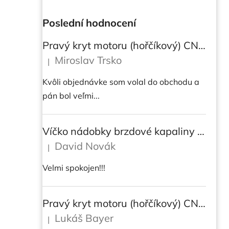
Poslední hodnocení
Pravý kryt motoru (hořčíkový) CNC RACING pro instalaci transparetního krytu spojky pro Ducati Streetfighter V4/V4S
Miroslav Trsko
|
Hodnocení produktu je 5 z 5 hvězdiček.
Kvôli objednávke som volal do obchodu a
pán bol veľmi...
Víčko nádobky brzdové kapaliny CNC Racing - BICOLOR
David Novák
|
Hodnocení produktu je 5 z 5 hvězdiček.
Velmi spokojen!!!
Pravý kryt motoru (hořčíkový) CNC RACING pro instalaci transparetního krytu spojky pro DUCATI Multistrada/ Diavel V4/ V4S
Lukáš Bayer
|
Hodnocení produktu je 5 z 5 hvězdiček.