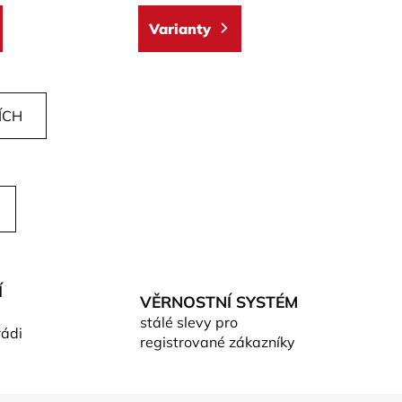
Varianty
ÍCH
Í
VĚRNOSTNÍ SYSTÉM
stálé slevy pro
rádi
registrované zákazníky