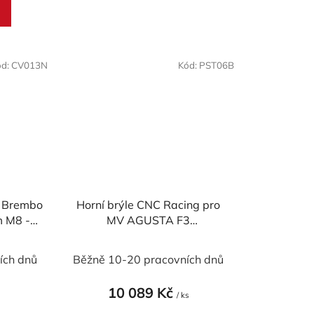
ód:
CV013N
Kód:
PST06B
 Brembo
Horní brýle CNC Racing pro
m M8 -
MV AGUSTA F3
675/800/Superveloce
ích dnů
Běžně 10-20 pracovních dnů
10 089 Kč
/ ks