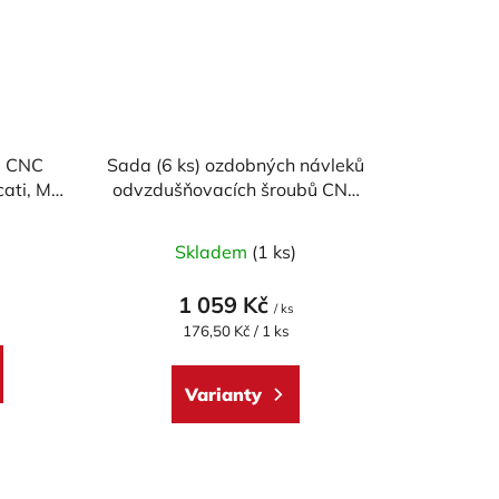
a CNC
Sada (6 ks) ozdobných návleků
ati, MV
odvzdušňovacích šroubů CNC
RACING pro DUCATI
Průměrné
(BREMBO)
)
Skladem
(1 ks)
hodnocení
produktu
1 059 Kč
/ ks
je
Měrná
176,50 Kč / 1 ks
cena:
5,0
z
Varianty
5
hvězdiček.