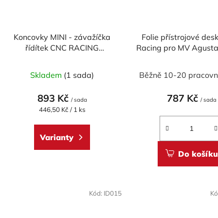
Koncovky MINI - závažíčka
Folie přístrojové de
řídítek CNC RACING
Racing pro MV Agusta
univerzální - pár
1000/800
Skladem
(1 sada)
Běžně 10-20 pracovn
893 Kč
787 Kč
/ sada
/ sada
Měrná
446,50 Kč / 1 ks
cena:
Varianty
Do košíku
Kód:
ID015
Kó