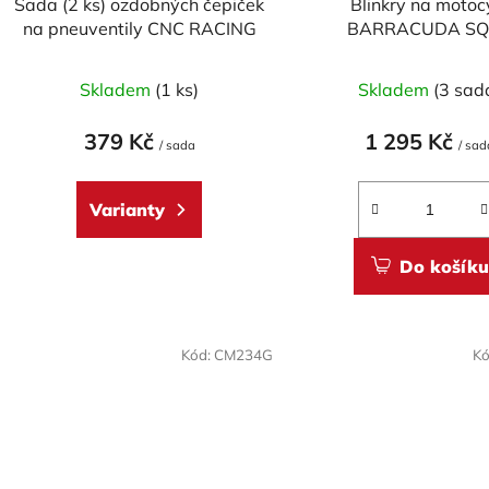
Sada (2 ks) ozdobných čepiček
Blinkry na motoc
u
na pneuventily CNC RACING
BARRACUDA SQ
k
SEQUENTIAL FLOW
Průměrné
t
Skladem
(1 ks)
Skladem
(3 sad
hodnocení
ů
produktu
379 Kč
1 295 Kč
/ sada
/ sad
je
5,0
Varianty
z
5
Do košíku
hvězdiček.
Kód:
CM234G
Kó