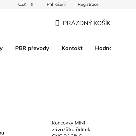
CZK
Přihlášení
Registrace
Věrnostní systém
Moje objednávka
PRÁZDNÝ KOŠÍK
NÁKUPNÍ
KOŠÍK
y
PBR převody
Kontakt
Hodnocení obc
Koncovky MINI -
závažíčka řídítek
mu
CNC RACING