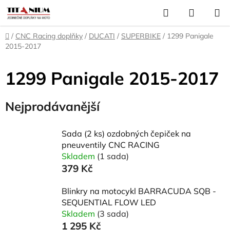
Přejít
Hledat
NÁKUP
na
KOŠÍK
obsah
Domů
/
CNC Racing doplňky
/
DUCATI
/
SUPERBIKE
/
1299 Panigale
2015-2017
1299 Panigale 2015-2017
Nejprodávanější
Sada (2 ks) ozdobných čepiček na
pneuventily CNC RACING
Skladem
(1 sada)
379 Kč
Blinkry na motocykl BARRACUDA SQB -
SEQUENTIAL FLOW LED
Skladem
(3 sada)
1 295 Kč