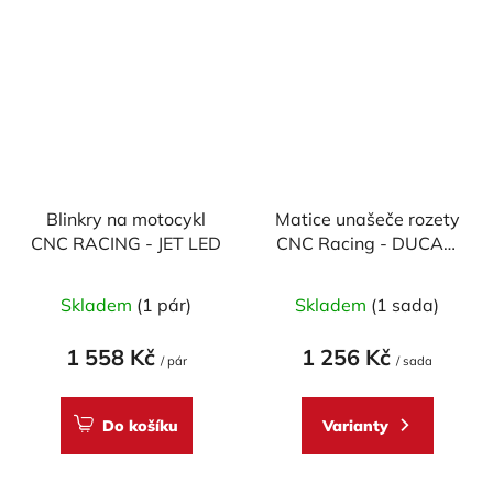
Blinkry na motocykl
Matice unašeče rozety
CNC RACING - JET LED
CNC Racing - DUCATI
(6ks M8 x 1,25 mm)
Skladem
(1 pár)
Skladem
(1 sada)
1 558 Kč
1 256 Kč
/ pár
/ sada
Do košíku
Varianty