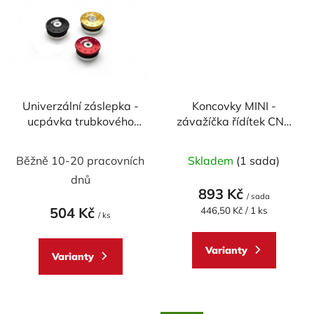
Univerzální záslepka -
Koncovky MINI -
ucpávka trubkového
závažíčka řídítek CNC
rámu CNC RACING
RACING univerzální -
32,5 mm
pár
Běžně 10-20 pracovních
Skladem
(1 sada)
dnů
893 Kč
/ sada
504 Kč
Měrná
446,50 Kč / 1 ks
/ ks
cena:
Varianty
Varianty