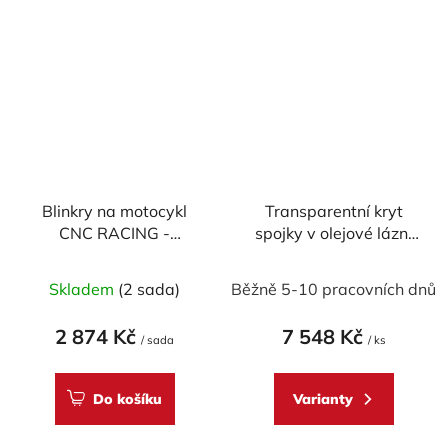
Blinkry na motocykl
Transparentní kryt
CNC RACING -
spojky v olejové lázni
SEQUENTIAL WING -
CNC Racing pro Ducati
homologované
Panigale - Troy Bayliss
Skladem
(2 sada)
Běžně 5-10 pracovních dnů
Edice
2 874 Kč
7 548 Kč
/ sada
/ ks
Do košíku
Varianty