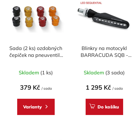
ý
r
p
o
i
d
s
u
p
k
r
t
Sada (2 ks) ozdobných
Blinkry na motocykl
o
ů
čepiček na pneuventily
BARRACUDA SQB -
d
CNC RACING
SEQUENTIAL FLOW
u
Průměrné
LED
Skladem
(1 ks)
Skladem
(3 sada)
k
hodnocení
t
produktu
379 Kč
1 295 Kč
ů
/ sada
/ sada
je
5,0
Varianty
Do košíku
z
5
hvězdiček.