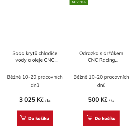
NOVINKA
Sada krytů chladiče
Odrazka s držákem
vody a oleje CNC
CNC Racing
Racing pro Ducati
(homologovaná)
Průměrné
Panigale
Běžně 10-20 pracovních
Běžně 10-20 pracovních
899/959/1199/1299
hodnocení
dnů
dnů
produktu
je
3 025 Kč
500 Kč
/ ks
/ ks
5,0
z
Do košíku
Do košíku
5
hvězdiček.