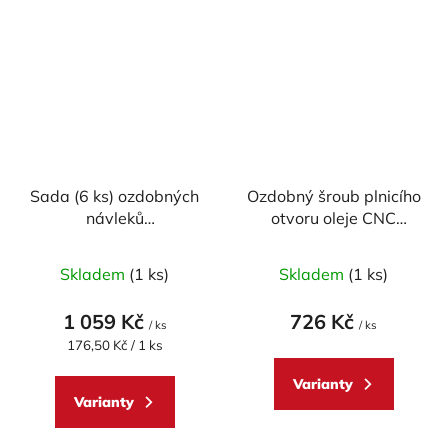
Sada (6 ks) ozdobných
Ozdobný šroub plnicího
návleků
otvoru oleje CNC
odvzdušňovacích
RACING - M20x2,5
Průměrné
Průměrné
šroubů CNC RACING
mm (design CORSE)
Skladem
(1 ks)
Skladem
(1 ks)
pro DUCATI (BREMBO)
hodnocení
hodnocení
produktu
produktu
1 059 Kč
726 Kč
/ ks
/ ks
je
je
Měrná
176,50 Kč / 1 ks
cena:
5,0
5,0
Varianty
z
z
Varianty
5
5
hvězdiček.
hvězdiček.