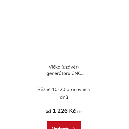
Víčko (uzávěr)
generátoru CNC
Racing pro DUCATI
Superbike a
Běžně 10-20 pracovních
Streetfighter
dnů
1 226 Kč
od
/ ks
Varianty