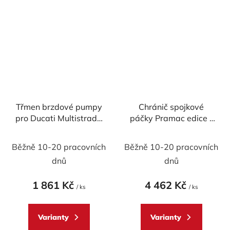
Třmen brzdové pumpy
Chránič spojkové
pro Ducati Multistrada
páčky Pramac edice -
V4 - Multistrada V2
CNC Racing
MY2025 - levotočivý
Běžně 10-20 pracovních
Běžně 10-20 pracovních
dnů
dnů
1 861 Kč
4 462 Kč
/ ks
/ ks
Varianty
Varianty