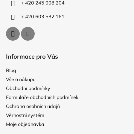
í
y
+ 420 245 008 204
v
ý
+ 420 603 532 161
p
i
s
u
Informace pro Vás
Blog
Vše o nákupu
Obchodní podmínky
Formuláře obchodních podmínek
Ochrana osobních údajů
Věrnostní systém
Moje objednávka