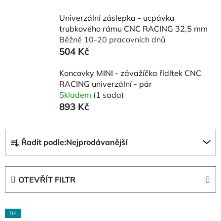
Univerzální záslepka - ucpávka
trubkového rámu CNC RACING 32,5 mm
Běžně 10-20 pracovních dnů
504 Kč
Koncovky MINI - závažíčka řídítek CNC
RACING univerzální - pár
Skladem
(1 sada)
893 Kč
Ř
Řadit podle:
Nejprodávanější
a
z
e
OTEVŘÍT FILTR
n
í
V
p
TIP