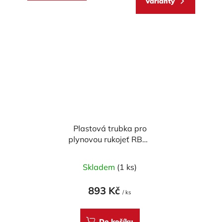
Varianty
Plastová trubka pro
plynovou rukojeť RBW
SPORT CNC Racing
pro DUCATI
Skladem
(1 ks)
893 Kč
/ ks
Do košíku