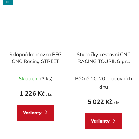
TIP
Sklopná koncovka PEG
Stupačky cestovní CNC
CNC Racing STREET
RACING TOURING pro
M6
spolujezdce - pár
Skladem
(3 ks)
Běžně 10-20 pracovních
dnů
1 226 Kč
/ ks
5 022 Kč
/ ks
Varianty
Varianty