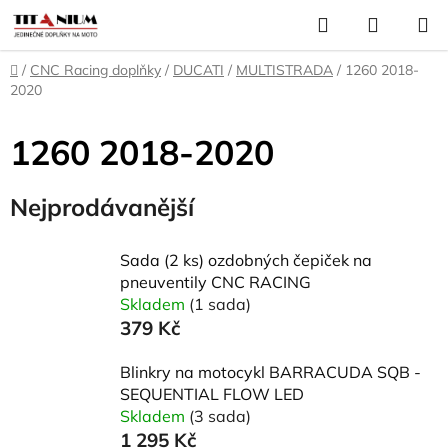
Přejít
Hledat
NÁKUP
na
KOŠÍK
obsah
Domů
/
CNC Racing doplňky
/
DUCATI
/
MULTISTRADA
/
1260 2018-
2020
1260 2018-2020
Nejprodávanější
Sada (2 ks) ozdobných čepiček na
pneuventily CNC RACING
Skladem
(1 sada)
379 Kč
Blinkry na motocykl BARRACUDA SQB -
SEQUENTIAL FLOW LED
Skladem
(3 sada)
1 295 Kč