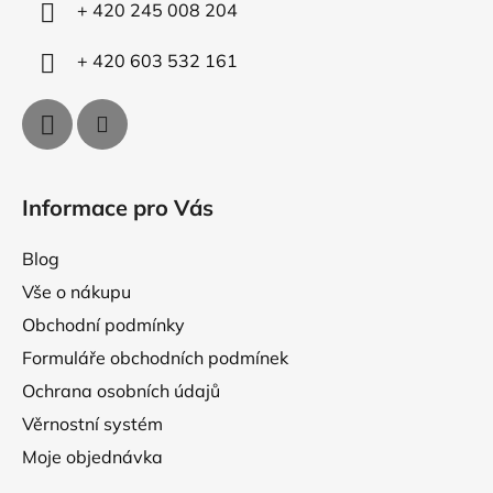
í
y
+ 420 245 008 204
v
ý
+ 420 603 532 161
p
i
s
u
Informace pro Vás
Blog
Vše o nákupu
Obchodní podmínky
Formuláře obchodních podmínek
Ochrana osobních údajů
Věrnostní systém
Moje objednávka