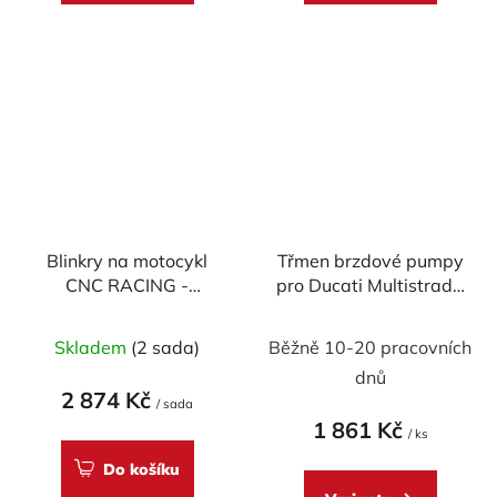
5
hvězdiček.
Blinkry na motocykl
Třmen brzdové pumpy
CNC RACING -
pro Ducati Multistrada
SEQUENTIAL WING -
V4 - Multistrada V2
homologované
MY2025 - levotočivý
Skladem
(2 sada)
Běžně 10-20 pracovních
dnů
2 874 Kč
/ sada
1 861 Kč
/ ks
Do košíku