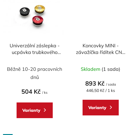
Univerzální záslepka -
Koncovky MINI -
ucpávka trubkového
závažíčka řídítek CNC
rámu CNC RACING
RACING univerzální -
32,5 mm
pár
Běžně 10-20 pracovních
Skladem
(1 sada)
dnů
893 Kč
/ sada
504 Kč
Měrná
446,50 Kč / 1 ks
/ ks
cena:
Varianty
Varianty