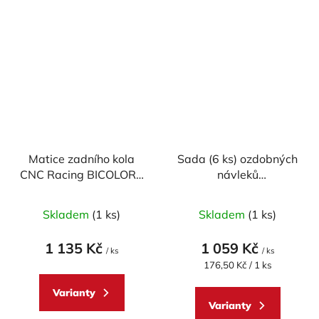
Matice zadního kola
Sada (6 ks) ozdobných
CNC Racing BICOLOR -
návleků
Ducati, MV Agusta
odvzdušňovacích
Průměrné
šroubů CNC RACING
Skladem
(1 ks)
Skladem
(1 ks)
pro DUCATI (BREMBO)
hodnocení
produktu
1 135 Kč
1 059 Kč
/ ks
/ ks
je
Měrná
176,50 Kč / 1 ks
cena:
5,0
Varianty
z
Varianty
5