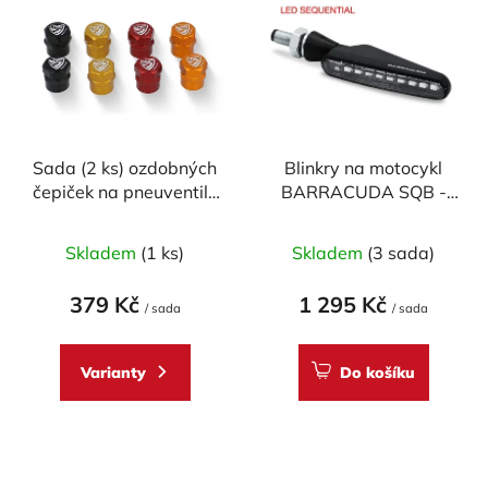
ý
r
p
o
i
d
s
u
p
k
r
t
Sada (2 ks) ozdobných
Blinkry na motocykl
o
ů
čepiček na pneuventily
BARRACUDA SQB -
d
CNC RACING
SEQUENTIAL FLOW
u
Průměrné
LED
Skladem
(1 ks)
Skladem
(3 sada)
k
hodnocení
t
produktu
379 Kč
1 295 Kč
ů
/ sada
/ sada
je
5,0
Varianty
Do košíku
z
5
hvězdiček.