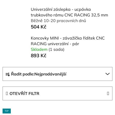
Univerzální záslepka - ucpávka
trubkového rámu CNC RACING 32,5 mm
Běžně 10-20 pracovních dnů
504 Kč
Koncovky MINI - závažíčka řídítek CNC
RACING univerzální - pár
Skladem
(1 sada)
893 Kč
Ř
Řadit podle:
Nejprodávanější
a
z
e
OTEVŘÍT FILTR
n
í
V
p
TIP