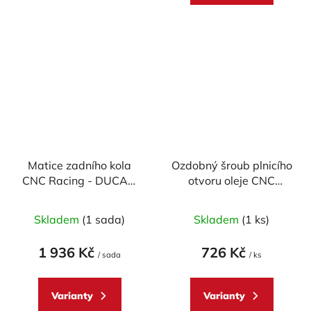
hvězdiček.
Matice zadního kola
Ozdobný šroub plnicího
CNC Racing - DUCATI
otvoru oleje CNC
1098/ 1198/ 1199/
RACING - M20x2,5
Průměrné
1299/ V4/ Diavel/
mm (design CORSE)
Skladem
(1 sada)
Skladem
(1 ks)
Streetfighter/ Monster
hodnocení
1200/ Multistrada
produktu
1 936 Kč
726 Kč
(sada)
/ sada
/ ks
je
5,0
Varianty
Varianty
z