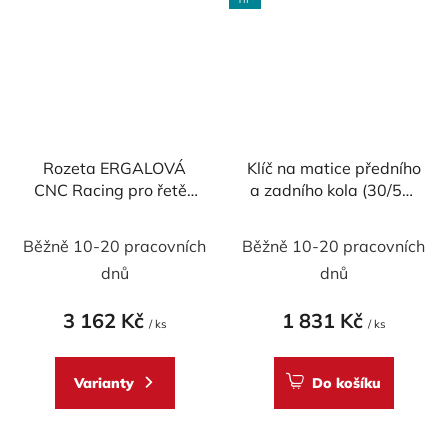
Rozeta ERGALOVÁ
Klíč na matice předního
CNC Racing pro řetěz
a zadního kola (30/55)
520 pro DUCATI - 6
CNC RACING pro
Průměrné
otvorů
DUCATI
Běžně 10-20 pracovních
Běžně 10-20 pracovních
hodnocení
dnů
dnů
produktu
je
3 162 Kč
1 831 Kč
/ ks
/ ks
5,0
z
Varianty
Do košíku
5
hvězdiček.