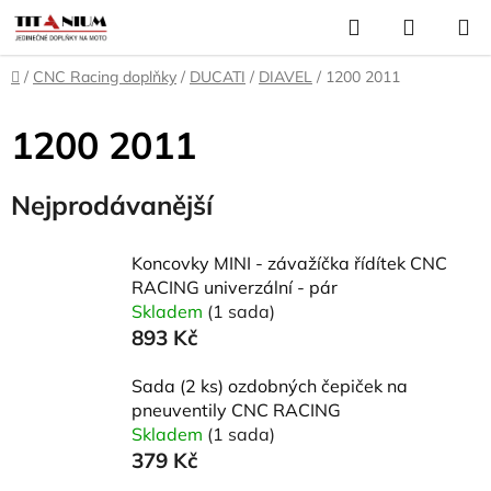
Přejít
Hledat
NÁKUP
na
KOŠÍK
obsah
Domů
/
CNC Racing doplňky
/
DUCATI
/
DIAVEL
/
1200 2011
1200 2011
Nejprodávanější
Koncovky MINI - závažíčka řídítek CNC
RACING univerzální - pár
Skladem
(1 sada)
893 Kč
Sada (2 ks) ozdobných čepiček na
pneuventily CNC RACING
Skladem
(1 sada)
379 Kč