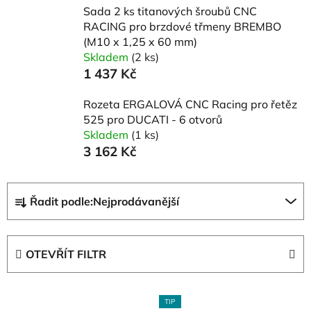
Sada 2 ks titanových šroubů CNC
RACING pro brzdové třmeny BREMBO
(M10 x 1,25 x 60 mm)
Skladem
(2 ks)
1 437 Kč
Rozeta ERGALOVÁ CNC Racing pro řetěz
525 pro DUCATI - 6 otvorů
Skladem
(1 ks)
3 162 Kč
Ř
Řadit podle:
Nejprodávanější
a
z
e
OTEVŘÍT FILTR
n
í
V
p
TIP