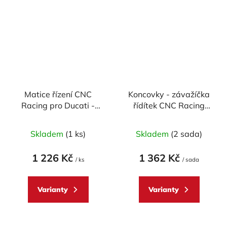
Matice řízení CNC
Koncovky - závažíčka
Racing pro Ducati -
řídítek CNC Racing
více modelů
model BOING
Skladem
(1 ks)
Skladem
(2 sada)
1 226 Kč
1 362 Kč
/ ks
/ sada
Varianty
Varianty