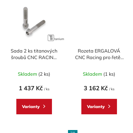
Sada 2 ks titanových
Rozeta ERGALOVÁ
šroubů CNC RACING
CNC Racing pro řetěz
pro brzdové třmeny
525 pro DUCATI - 6
Průměrné
BREMBO (M10 x 1,25 x
otvorů
Skladem
(2 ks)
Skladem
(1 ks)
60 mm)
hodnocení
produktu
1 437 Kč
3 162 Kč
/ ks
/ ks
je
5,0
Varianty
Varianty
z
5
hvězdiček.
TIP