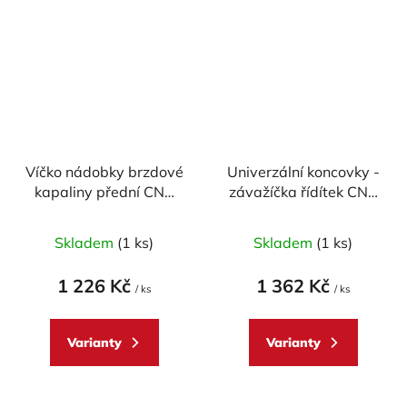
Víčko nádobky brzdové
Univerzální koncovky -
kapaliny přední CNC
závažíčka řídítek CNC
Racing pr. 56 mm pro
Racing - design LOOK
APRILIA/ DUCATI -
Skladem
(1 ks)
Skladem
(1 ks)
TOUCH
1 226 Kč
1 362 Kč
/ ks
/ ks
Varianty
Varianty