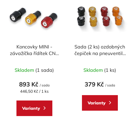
ý
r
p
o
i
d
s
u
p
k
r
t
Koncovky MINI -
Sada (2 ks) ozdobných
o
ů
závažíčka řídítek CNC
čepiček na pneuventily
d
RACING univerzální -
CNC RACING
u
Průměrné
pár
Skladem
(1 sada)
Skladem
(1 ks)
k
hodnocení
t
produktu
893 Kč
379 Kč
ů
/ sada
/ sada
je
Měrná
446,50 Kč / 1 ks
cena:
5,0
Varianty
z
Varianty
5
hvězdiček.