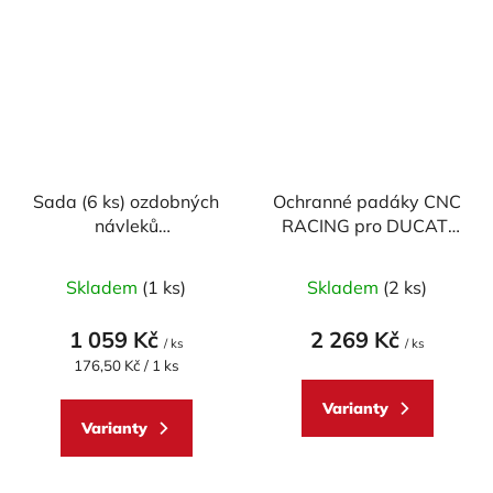
Sada (6 ks) ozdobných
Ochranné padáky CNC
návleků
RACING pro DUCATI
odvzdušňovacích
1199 PANIGALE a
Průměrné
šroubů CNC RACING
DIAVEL, do osy
Skladem
(1 ks)
Skladem
(2 ks)
pro DUCATI (BREMBO)
hodnocení
předního kola
produktu
1 059 Kč
2 269 Kč
/ ks
/ ks
je
Měrná
176,50 Kč / 1 ks
cena:
5,0
Varianty
z
Varianty
5
hvězdiček.