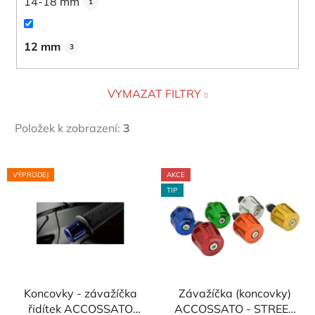
14-18 mm
1
12 mm
3
VYMAZAT FILTRY
Položek k zobrazení:
3
V
VÝPRODEJ
AKCE
ý
TIP
p
i
s
p
r
Koncovky - závažíčka
Závažíčka (koncovky)
o
řidítek ACCOSSATO
ACCOSSATO - STREET