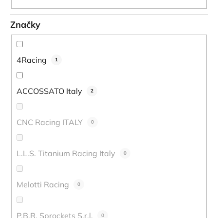
Značky
4Racing
1
ACCOSSATO Italy
2
CNC Racing ITALY
0
L.L.S. Titanium Racing Italy
0
Melotti Racing
0
P.B.R. Sprockets S.r.l.
0