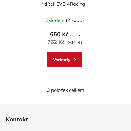
řidítek EVO 4Racing -
KAWASAKI ZX10R
vnitřní průměr 12mm
Skladem
(2 sada)
650 Kč
/ sada
762 Kč
(–14 %)
Varianty
3
položek celkem
O
v
l
Z
á
á
d
Kontakt
p
a
a