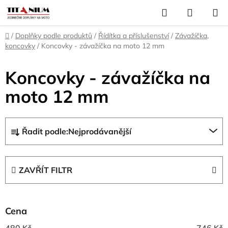
Přejít
Hledat
NÁKUP
na
KOŠÍK
obsah
Domů
/
Doplňky podle produktů
/
Řídítka a příslušenství
/
Závažíčka,
koncovky
/
Koncovky - závažíčka na moto 12 mm
Koncovky - závažíčka na
moto 12 mm
Ř
Řadit podle:
Nejprodávanější
a
z
e
ZAVŘÍT FILTR
n
í
p
Cena
r
480
Kč
746
Kč