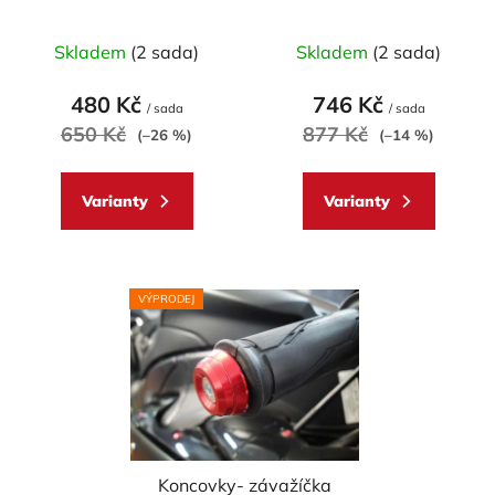
d
Italy univerzální 17mm
RACING, pr. 12-20 mm
u
Průměrné
Skladem
(2 sada)
Skladem
(2 sada)
k
hodnocení
t
produktu
480 Kč
746 Kč
ů
/ sada
/ sada
je
650 Kč
877 Kč
(–26 %)
(–14 %)
5,0
z
Varianty
Varianty
5
hvězdiček.
VÝPRODEJ
Koncovky- závažíčka