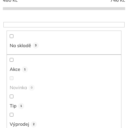
o
d
u
k
t
ů
Na skladě
3
Akce
1
Novinka
0
Tip
1
Výprodej
2