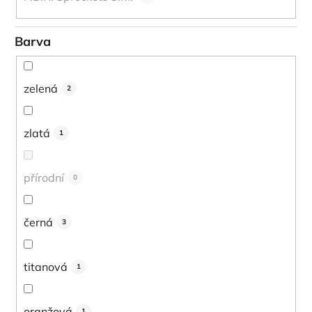
Barva
zelená
2
zlatá
1
přírodní
0
černá
3
titanová
1
oranžová
1