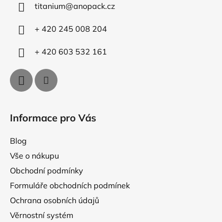
c
titanium
@
anopack.cz
t
í
p
í
+ 420 245 008 204
r
v
+ 420 603 532 161
k
y
v
ý
p
i
Informace pro Vás
s
u
Blog
Vše o nákupu
Obchodní podmínky
Formuláře obchodních podmínek
Ochrana osobních údajů
Věrnostní systém