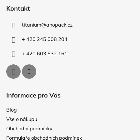
á
á
d
Kontakt
p
a
a
c
titanium
@
anopack.cz
t
í
p
í
+ 420 245 008 204
r
v
+ 420 603 532 161
k
y
v
ý
p
i
Informace pro Vás
s
u
Blog
Vše o nákupu
Obchodní podmínky
Formuláře obchodních podmínek