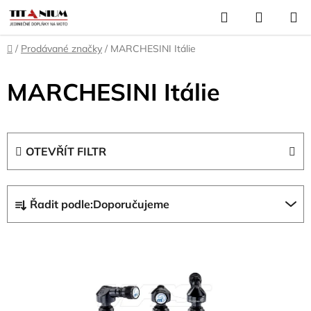
Přejít
Hledat
NÁKUP
na
KOŠÍK
obsah
Domů
/
Prodávané značky
/
MARCHESINI Itálie
MARCHESINI Itálie
OTEVŘÍT FILTR
Ř
Řadit podle:
Doporučujeme
a
z
V
e
ý
n
p
í
i
p