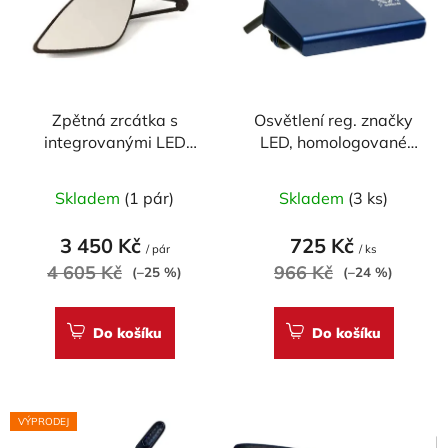
i
p
s
r
p
o
r
d
Zpětná zrcátka s
Osvětlení reg. značky
o
u
integrovanými LED
LED, homologované
d
k
blinkry MAD DOCTORS
MAD DOCTOR´S
u
t
Skladem
(1 pár)
Skladem
(3 ks)
k
ů
t
3 450 Kč
725 Kč
ů
/ pár
/ ks
4 605 Kč
966 Kč
(–25 %)
(–24 %)
Do košíku
Do košíku
VÝPRODEJ