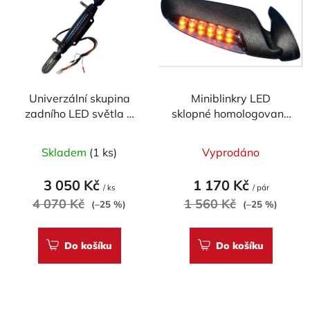
Univerzální skupina
Miniblinkry LED
zadního LED světla a
sklopné homologované
blinkrů, homologované,
MAD DOCTOR´S
MAD DOCTOR´S
Skladem
(1 ks)
Vyprodáno
3 050 Kč
1 170 Kč
/ ks
/ pár
4 070 Kč
1 560 Kč
(–25 %)
(–25 %)
Do košíku
Do košíku