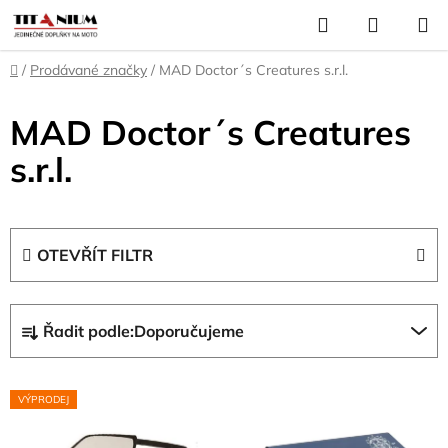
Přejít
Hledat
NÁKUP
na
KOŠÍK
obsah
Domů
/
Prodávané značky
/
MAD Doctor´s Creatures s.r.l.
MAD Doctor´s Creatures
s.r.l.
OTEVŘÍT FILTR
Ř
Řadit podle:
Doporučujeme
a
z
V
e
VÝPRODEJ
ý
n
p
í