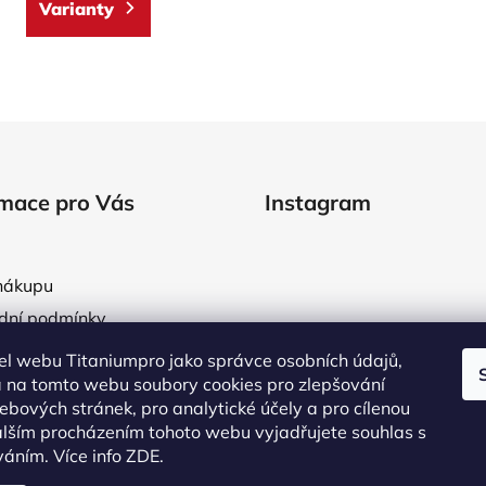
Varianty
O
v
l
á
d
rmace pro Vás
Instagram
a
c
í
p
nákupu
r
dní podmínky
v
áře obchodních podmínek
k
l webu Titaniumpro jako správce osobních údajů,
y
a osobních údajů
 na tomto webu soubory cookies pro zlepšování
v
ebových stránek, pro analytické účely a pro cílenou
tní systém
ý
lším procházením tohoto webu vyjadřujete souhlas s
objednávka
p
íváním.
Více info ZDE.
Sledovat na Instag
i