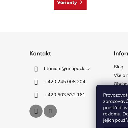
Varianty
Z
á
Kontakt
Info
p
a
Blog
titanium
@
anopack.cz
t
Vše o 
í
+ 420 245 008 204
Obcho
Formul
+ 420 603 532 161
Provozovate
Ochran
zpracovává
prostředí w
Věrnos
reklamu. Da
Moje 
jejich použ