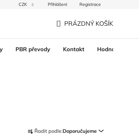
CZK
Přihlášení
Registrace
Věrnostní systém
Moje objednávka
PRÁZDNÝ KOŠÍK
NÁKUPNÍ
KOŠÍK
y
PBR převody
Kontakt
Hodnocení obc
Ř
Řadit podle:
Doporučujeme
a