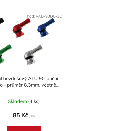
Kód:
VALV90D8-3O
il bezdušový ALU 90°boční
o - průměr 8,3mm, včetně
čepičky
Skladem
(4 ks)
85 Kč
/ ks