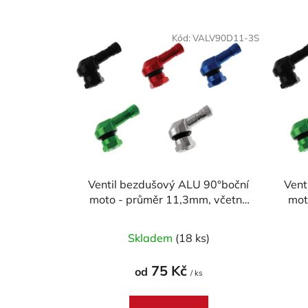
V
ý
Kód:
VALV90D11-3S
p
i
s
p
r
o
d
u
Ventil bezdušový ALU 90°boční
Vent
moto - průměr 11,3mm, včetně
mot
k
čepičky
t
ů
Skladem
(18 ks)
75 Kč
od
/ ks