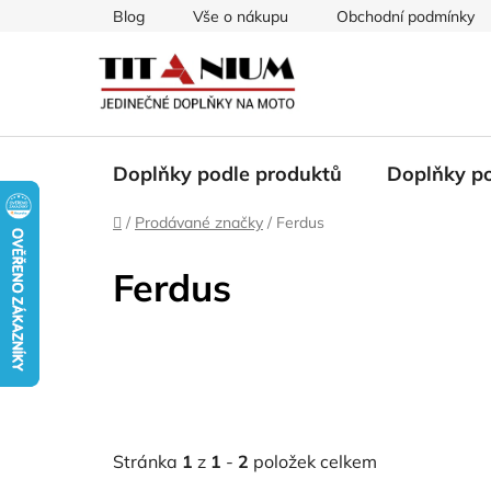
Přejít
Blog
Vše o nákupu
Obchodní podmínky
na
obsah
Doplňky podle produktů
Doplňky p
Domů
/
Prodávané značky
/
Ferdus
Ferdus
Stránka
1
z
1
-
2
položek celkem