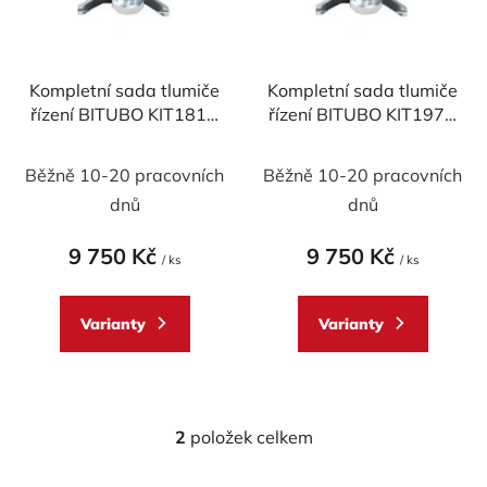
s
r
p
o
r
d
Kompletní sada tlumiče
Kompletní sada tlumiče
o
u
řízení BITUBO KIT181A
řízení BITUBO KIT197A
d
k
pro DUCATI Panigale
RACING pro DUCATI
u
t
V4/S 2018 - 2025
Panigale V4/S 2018 -
Běžně 10-20 pracovních
Běžně 10-20 pracovních
k
ů
2025
t
dnů
dnů
ů
9 750 Kč
9 750 Kč
/ ks
/ ks
Varianty
Varianty
2
položek celkem
O
v