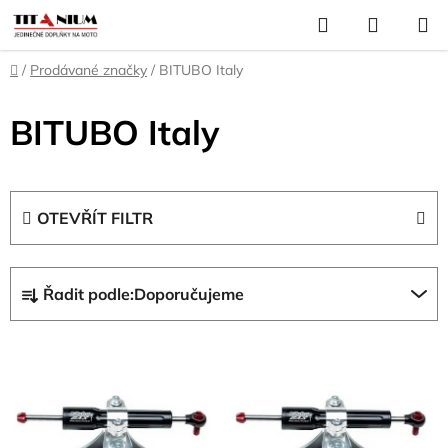
Přejít
Hledat
NÁKUP
na
KOŠÍK
obsah
Domů
/
Prodávané značky
/
BITUBO Italy
BITUBO Italy
OTEVŘÍT FILTR
Ř
Řadit podle:
Doporučujeme
a
z
V
e
ý
n
p
í
i
p