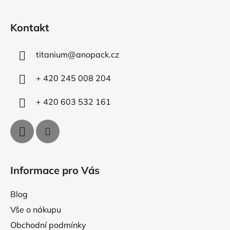
l
Z
á
á
d
Kontakt
p
a
a
c
titanium
@
anopack.cz
t
í
p
í
+ 420 245 008 204
r
v
+ 420 603 532 161
k
y
v
ý
p
i
Informace pro Vás
s
u
Blog
Vše o nákupu
Obchodní podmínky