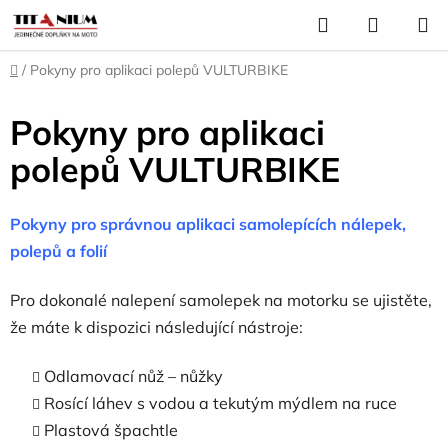
Přejít
Hledat
NÁKUP
na
KOŠÍK
obsah
Domů
/
Pokyny pro aplikaci polepů VULTURBIKE
Pokyny pro aplikaci
polepů VULTURBIKE
Pokyny pro správnou aplikaci samolepících nálepek,
polepů a folií
Pro dokonalé nalepení samolepek na motorku se ujistěte,
že máte k dispozici následující nástroje:
Odlamovací nůž – nůžky
Rosící láhev s vodou a tekutým mýdlem na ruce
Plastová špachtle