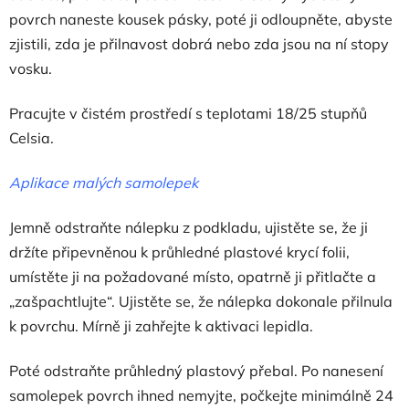
povrch naneste kousek pásky, poté ji odloupněte, abyste
zjistili, zda je přilnavost dobrá nebo zda jsou na ní stopy
vosku.
Pracujte v čistém prostředí s teplotami 18/25 stupňů
Celsia.
Aplikace malých samolepek
Jemně odstraňte nálepku z podkladu, ujistěte se, že ji
držíte připevněnou k průhledné plastové krycí folii,
umístěte ji na požadované místo, opatrně ji přitlačte a
„zašpachtlujte“. Ujistěte se, že nálepka dokonale přilnula
k povrchu. Mírně ji zahřejte k aktivaci lepidla.
Poté odstraňte průhledný plastový přebal. Po nanesení
samolepek povrch ihned nemyjte, počkejte minimálně 24