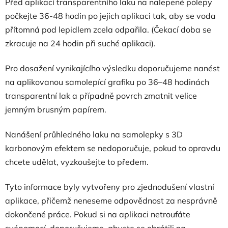
Před aplikací transparentního laku na nalepené polepy
počkejte 36-48 hodin po jejich aplikaci tak, aby se voda
přítomná pod lepidlem zcela odpařila. (Čekací doba se
zkracuje na 24 hodin při suché aplikaci).
Pro dosažení vynikajícího výsledku doporučujeme nanést
na aplikovanou samolepící grafiku po 36–48 hodinách
transparentní lak a případně povrch zmatnit velice
jemným brusným papírem.
Nanášení průhledného laku na samolepky s 3D
karbonovým efektem se nedoporučuje, pokud to opravdu
chcete udělat, vyzkoušejte to předem.
Tyto informace byly vytvořeny pro zjednodušení vlastní
aplikace, přičemž neneseme odpovědnost za nesprávně
dokončené práce. Pokud si na aplikaci netroufáte
svépomocí, doporučujeme, abyste se obrátili na