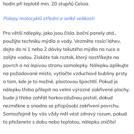
hodin při teplotě min. 20 stupňů Celsia.
Polepy motocyklů střední a velké velikosti
Pro větší nálepky, jako jsou čísla, boční panely atd.,
použijte techniku ​​mýdla a vody. Vezměte rosící láhev,
dejte do ní 1 nebo 2 dávky tekutého mýdla na ruce a
zalijte vodou. Získáte tak roztok, který nastříkejte na
povrch a na lepivou stranu samolepky. Nálepku aplikujte
na požadované místo, vytlačte vzduchové bubliny prsty
a tam, kde je to možné, plastovou špachtlí. Pokud je
nálepku třeba přilepit na velmi výrazné zakřivené plochy,
bude ji třeba zahřát horkovzdušnou pistolí, dokud
nezměkne a snadno se přizpůsobí zakřivení povrchu.
Samozřejmě by vás vždy měl vést zdravý rozum, pokud
to přeženete s dobu nebo teplotou, nálepku zničíte!