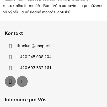
kontaktního formuláře. Rádi Vám odpovíme a pomůžeme
při výběru a následné montáži obtisků.
Z
á
Kontakt
p
a
titanium
@
anopack.cz
t
í
+ 420 245 008 204
+ 420 603 532 161
Informace pro Vás