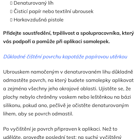
Denaturovaný líh
Čisticí papír nebo textilní ubrousek
Horkovzdušná pistole
Přidejte soustředění, trpělivost a spolupracovníka, který
vás podpoří a pomůže při aplikaci samolepek.
Důkladné čištění povrchu kapotáže papírovou utěrkou
Ubrouskem namočeným v denaturovaném lihu důkladně
odmastěte povrch, na který budete samolepky aplikovat
a zejména všechny jeho okrajové oblasti. Ujistěte se, že
plochy nebylo chráněny voskem nebo leštěnkou na bázi
silikonu, pokud ano, pečlivě je očistěte denaturovaným
lihem, aby se povrch odmastil.
Po vyčištění je povrch připraven k aplikaci. Než to
uděláte, proveďte poslední test: na suchý vyčištěný