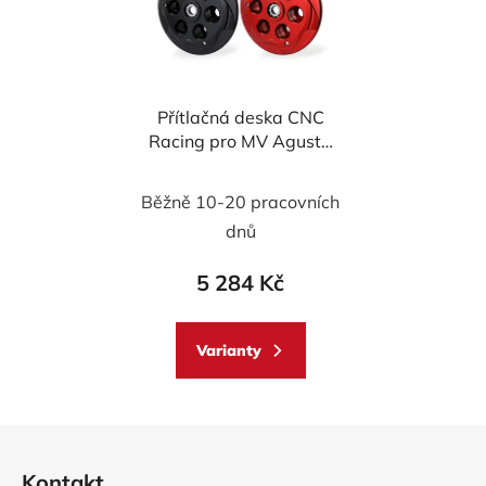
Přítlačná deska CNC
Racing pro MV Agusta
Brutale, Dragster,
Superveloce
Běžně 10-20 pracovních
dnů
5 284 Kč
Varianty
Z
á
Kontakt