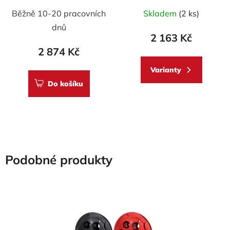
Průměrné
SBK - sada ORGANIC
Běžně 10-20 pracovních
Skladem
(2 ks)
hodnocení
dnů
produktu
2 163 Kč
je
2 874 Kč
5,0
Varianty
z
Do košíku
5
hvězdiček.
Podobné produkty