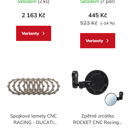
Skladem
(2 ks)
Skladem
(7 pár)
hodnocení
produktu
2 163 Kč
445 Kč
je
523 Kč
(–14 %)
5,0
Varianty
z
Varianty
5
hvězdiček.
Spojkové lamely CNC
Zpětné zrcátko
RACING - DUCATI
ROCKET CNC Racing -
Monster, Multistrada,
pravé