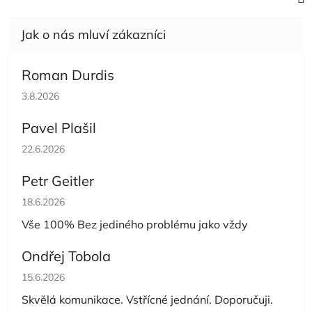
Roman Durdis
Hodnocení obchodu je 5 z 5 hvězdiček.
3.8.2026
Pavel Plašil
Hodnocení obchodu je 5 z 5 hvězdiček.
22.6.2026
Petr Geitler
Hodnocení obchodu je 5 z 5 hvězdiček.
18.6.2026
Vše 100% Bez jediného problému jako vždy
Ondřej Tobola
Hodnocení obchodu je 5 z 5 hvězdiček.
15.6.2026
Skvělá komunikace. Vstřícné jednání. Doporučuji.