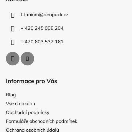
p
a
titanium
@
anopack.cz
t
í
+ 420 245 008 204
+ 420 603 532 161
Informace pro Vás
Blog
Vše o nákupu
Obchodní podmínky
Formuláře obchodních podmínek
Ochrana osobních údajů