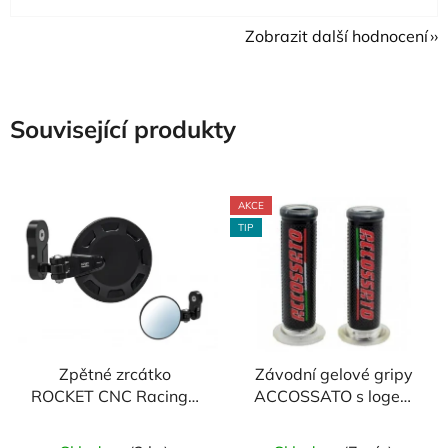
Zobrazit další hodnocení
Související produkty
AKCE
TIP
Zpětné zrcátko
Závodní gelové gripy
ROCKET CNC Racing -
ACCOSSATO s logem
levé
(pár)
Průměrné