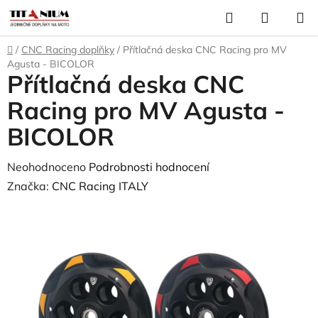
Přejít
Hledat
NÁKUP
na
KOŠÍK
obsah
Domů
/
CNC Racing doplňky
/
Přítlačná deska CNC Racing pro MV
Agusta - BICOLOR
Přítlačná deska CNC
Racing pro MV Agusta -
BICOLOR
Průměrné
Neohodnoceno
Podrobnosti hodnocení
hodnocení
Značka:
CNC Racing ITALY
produktu
je
0,0
z
5
hvězdiček.